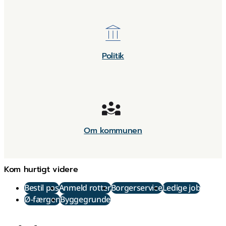
Politik
Om kommunen
Kom hurtigt videre
Bestil pas
Anmeld rotter
Borgerservice
Ledige job
Ø-færgen
Byggegrunde