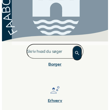
Faaborg-Midtfyn Kommune
Borger
Erhverv