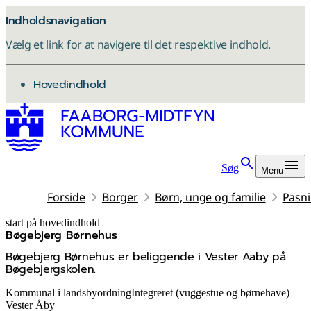
Indholdsnavigation
Vælg et link for at navigere til det respektive indhold.
gå til
Hovedindhold
Søg
Menu
Forside
Borger
Børn, unge og familie
Pasni
start på hovedindhold
Bøgebjerg Børnehus
senest opdateret 22. maj 2026
Bøgebjerg Børnehus er beliggende i Vester Aaby på
Bøgebjergskolen.
Kommunal i landsbyordning
Integreret (vuggestue og børnehave)
Vester Åby