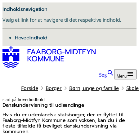
Indholdsnavigation
Vælg et link for at navigere til det respektive indhold.
gå til
Hovedindhold
Søg
Menu
Forside
Borger
Børn, unge og familie
Skole
start på hovedindhold
Dansk­undervisning til udlændinge
senest opdateret 7. juli 2026
Hvis du er udenlandsk statsborger, der er flyttet til
Faaborg-Midtfyn Kommune som voksen, kan du i de
fleste tilfælde få bevilget danskundervisning via
kommunen.