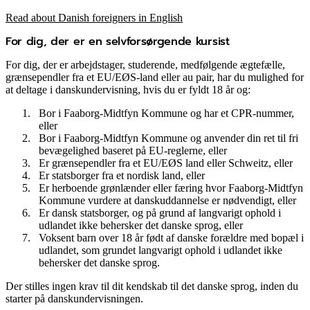
Read about Danish foreigners in English
For dig, der er en selvforsørgende kursist
For dig, der er arbejdstager, studerende, medfølgende ægtefælle,
grænsependler fra et EU/EØS-land eller au pair, har du mulighed for
at deltage i danskundervisning, hvis du er fyldt 18 år og:
Bor i Faaborg-Midtfyn Kommune og har et CPR-nummer,
eller
Bor i Faaborg-Midtfyn Kommune og anvender din ret til fri
bevægelighed baseret på EU-reglerne, eller
Er grænsependler fra et EU/EØS land eller Schweitz, eller
Er statsborger fra et nordisk land, eller
Er herboende grønlænder eller færing hvor Faaborg-Midtfyn
Kommune vurdere at danskuddannelse er nødvendigt, eller
Er dansk statsborger, og på grund af langvarigt ophold i
udlandet ikke behersker det danske sprog, eller
Voksent barn over 18 år født af danske forældre med bopæl i
udlandet, som grundet langvarigt ophold i udlandet ikke
behersker det danske sprog.
Der stilles ingen krav til dit kendskab til det danske sprog, inden du
starter på danskundervisningen.