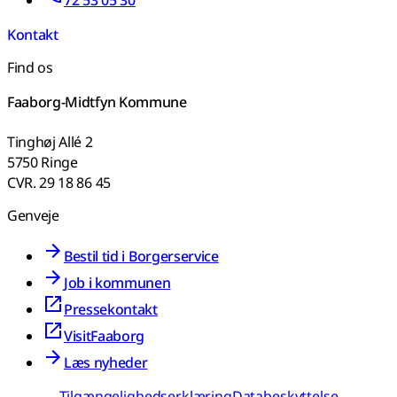
72 53 05 30
Kontakt
Find os
Faaborg-Midtfyn Kommune
Tinghøj Allé 2
5750 Ringe
CVR. 29 18 86 45
Genveje
Bestil tid i Borgerservice
Job i kommunen
Pressekontakt
VisitFaaborg
Læs nyheder
Tilgængelighedserklæring
Databeskyttelse