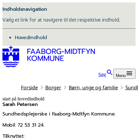
Indholdsnavigation
Vælg et link for at navigere til det respektive indhold.
gå til
Hovedindhold
Søg
Menu
Forside
Borger
Børn, unge og familie
Sund
start på hovedindhold
Sarah Petersen
senest opdateret 20. april 2026
Sundhedsplejerske i Faaborg-Midtfyn Kommune.
Mobil: 72 53 31 24.
Tilknyttet: