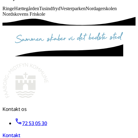
Ringe
Hættegården
Tusindfryd
Vesterparken
Nordagerskolen
Nordskovens Friskole
sammen skaber vi det bedste sted
Kontakt os
72 53 05 30
Kontakt