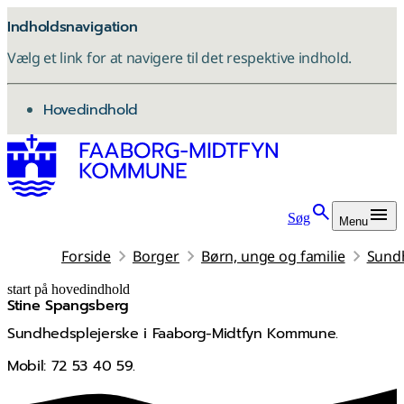
Indholdsnavigation
Vælg et link for at navigere til det respektive indhold.
gå til
Hovedindhold
Søg
Menu
Forside
Borger
Børn, unge og familie
Sund
start på hovedindhold
Stine Spangsberg
senest opdateret 22. april 2026
Sundhedsplejerske i Faaborg-Midtfyn Kommune.
Mobil: 72 53 40 59.