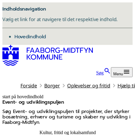
Indholdsnavigation
Vælg et link for at navigere til det respektive indhold.
gå til
Hovedindhold
Søg
Menu
Forside
Borger
Oplevelser og fritid
Hjælp t
start på hovedindhold
Event- og udviklingspuljen
senest opdateret 5. maj 2026
Søg Event- og udviklingspuljen til projekter, der styrker
bosætning, erhverv og turisme og skaber ny udvikling i
Faaborg‑Midtfyn.
Kultur, fritid og lokalsamfund