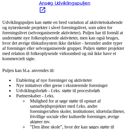
Ansøg Udviklingspuljen
Udviklingspuljen kan støtte en bred variation af aktivitetsskabende
og nytænkende projekter i såvel foreningslivet, som uden for
foreningslivet (selvorganiserede aktiviteter). Puljen har til formål at
understøtte nye folkeoplysende aktiviteter, men kan også bruges,
hvor det øvrige tilskudssystem ikke dækker - herunder andre typer
af foreninger eller selvorganiserede grupper. Puljen støtter projekter
med relation til folkeoplysende virksomhed og må ikke have et
kommercielt sigte.
Puljen kan bl.a. anvendes til:
Etablering af nye foreninger og aktiviteter
Nye initiativer eller grene i eksisterende foreninger
Udviklingsforløb - f.eks. støtte til procesforløb
Partnerskaber - f.eks.
Mulighed for at søge støtte til opstart af
samarbejdsprojekter med f.eks. andre
foreninger/aften skoler, institutioner, idrætsfaciliteter,
frivillige sociale eller kulturelle foreninger, øvrige
aktører mv.
”Den åbne skole”, hvor der kan søges støtte til