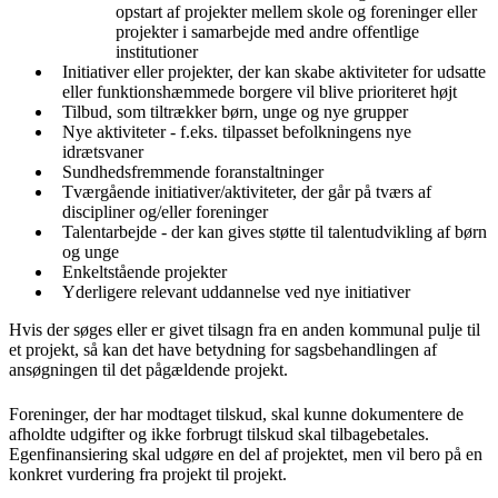
opstart af projekter mellem skole og foreninger eller
projekter i samarbejde med andre offentlige
institutioner
Initiativer eller projekter, der kan skabe aktiviteter for udsatte
eller funktionshæmmede borgere vil blive prioriteret højt
Tilbud, som tiltrækker børn, unge og nye grupper
Nye aktiviteter - f.eks. tilpasset befolkningens nye
idrætsvaner
Sundhedsfremmende foranstaltninger
Tværgående initiativer/aktiviteter, der går på tværs af
discipliner og/eller foreninger
Talentarbejde - der kan gives støtte til talentudvikling af børn
og unge
Enkeltstående projekter
Yderligere relevant uddannelse ved nye initiativer
Hvis der søges eller er givet tilsagn fra en anden kommunal pulje til
et projekt, så kan det have betydning for sagsbehandlingen af
ansøgningen til det pågældende projekt.
Foreninger, der har modtaget tilskud, skal kunne dokumentere de
afholdte udgifter og ikke forbrugt tilskud skal tilbagebetales.
Egenfinansiering skal udgøre en del af projektet, men vil bero på en
konkret vurdering fra projekt til projekt.