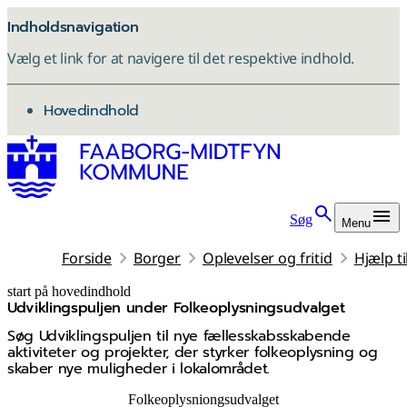
Indholdsnavigation
Vælg et link for at navigere til det respektive indhold.
gå til
Hovedindhold
Søg
Menu
Forside
Borger
Oplevelser og fritid
Hjælp t
start på hovedindhold
Udviklingspuljen under Folkeoplysningsudvalget
senest opdateret 14. april 2026
Søg Udviklingspuljen til nye fællesskabs­skabende
aktiviteter og projekter, der styrker folkeoplysning og
skaber nye muligheder i lokalområdet.
Folkeoplysniongsudvalget