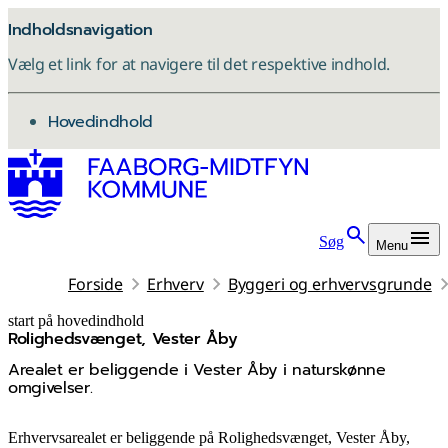
Indholdsnavigation
Vælg et link for at navigere til det respektive indhold.
gå til
Hovedindhold
Søg
Menu
Forside
Erhverv
Byggeri og erhvervsgrunde
start på hovedindhold
Roligheds­vænget, Vester Åby
senest opdateret 2. juni 2026
Arealet er beliggende i Vester Åby i naturskønne
omgivelser.
Erhvervsarealet er beliggende på Rolighedsvænget, Vester Åby,