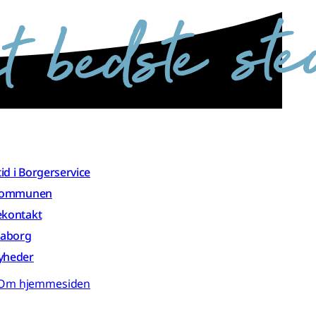
 tid i Borgerservice
 kommunen
ekontakt
aaborg
yheder
Om hjemmesiden