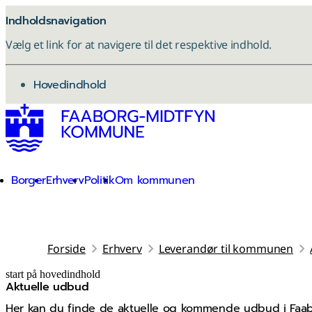
Indholdsnavigation
Vælg et link for at navigere til det respektive indhold.
gå til
Hovedindhold
Borger
Erhverv
Politik
Om kommunen
Forside
Erhverv
Leverandør til kommunen
start på hovedindhold
Aktuelle udbud
senest opdateret 8. april 2026
Her kan du finde de aktuelle og kommende udbud i Faab