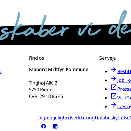
Find os
Genveje
Faaborg-Midtfyn Kommune
0
Bestil
Job i
Tinghøj Allé 2
Press
5750 Ringe
CVR. 29 18 86 45
VisitF
Læs n
Tilgængelighedserklæring
Databeskyttelse