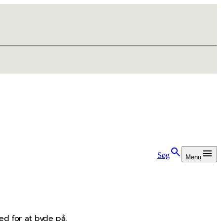
Søg
Menu
d for at byde på.