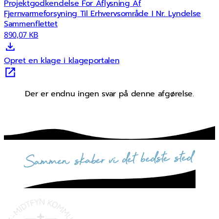
Projektgodkendelse For Aflysning Af
Fjernvarmeforsyning Til Erhvervsområde I Nr. Lyndelse
Sammenflettet
890,07 KB
Opret en klage i klageportalen
Der er endnu ingen svar på denne afgørelse.
sammen skaber vi det bedste sted