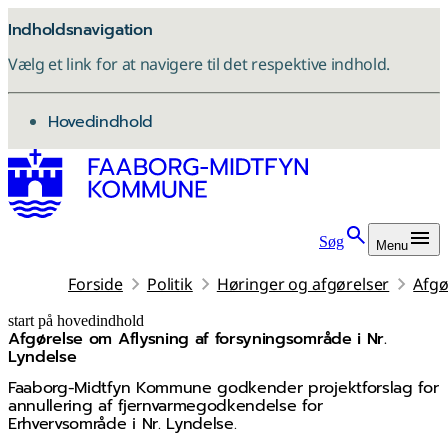
Indholdsnavigation
Vælg et link for at navigere til det respektive indhold.
gå til
Hovedindhold
Søg
Menu
Forside
Politik
Høringer og afgørelser
Afgø
start på hovedindhold
Afgørelse om Aflysning af forsyningsområde i Nr.
senest opdateret 19. februar 2026
Lyndelse
Faaborg-Midtfyn Kommune godkender projektforslag for
annullering af fjernvarmegodkendelse for
Erhvervsområde i Nr. Lyndelse.