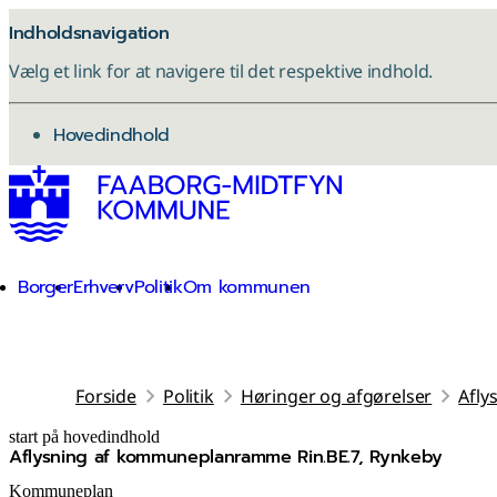
Indholdsnavigation
Vælg et link for at navigere til det respektive indhold.
gå til
Hovedindhold
Borger
Erhverv
Politik
Om kommunen
Forside
Politik
Høringer og afgørelser
Afly
start på hovedindhold
Aflysning af kommuneplanramme Rin.BE.7, Rynkeby
senest opdateret 8. december 2025
Kommuneplan