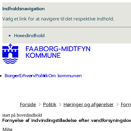
Indholdsnavigation
Vælg et link for at navigere til det respektive indhold.
gå til
Hovedindhold
Borger
Erhverv
Politik
Om kommunen
Forside
Politik
Høringer og afgørelser
Forn
start på hovedindhold
Fornyelse af indvindingstilladelse efter vandforsyningslov
senest opdateret 8. december 2025
Miljø