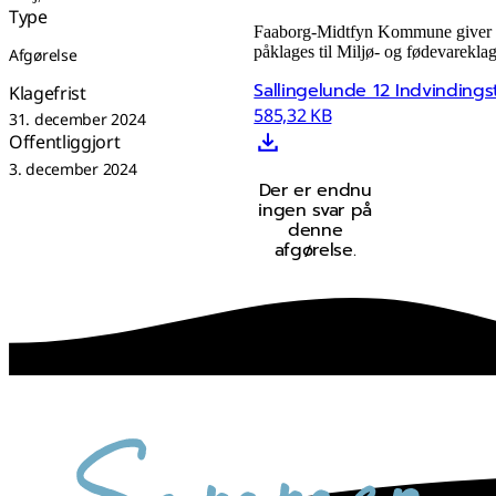
Type
Faaborg-Midtfyn Kommune giver till
påklages til Miljø- og fødevarekla
Afgørelse
Sallingelunde 12 Indvindingst
Klagefrist
585,32 KB
31. december 2024
Offentliggjort
3. december 2024
Der er endnu
ingen svar på
denne
afgørelse.
sammen skaber vi det bedste sted