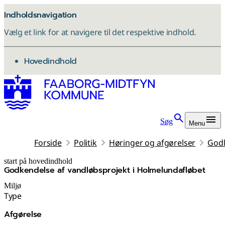
Indholdsnavigation
Vælg et link for at navigere til det respektive indhold.
gå til
Hovedindhold
Søg
Menu
Forside
Politik
Høringer og afgørelser
Godk
start på hovedindhold
Godkendelse af vandløbsprojekt i Holmelundafløbet
senest opdateret 3. december 2025
Miljø
Type
Afgørelse