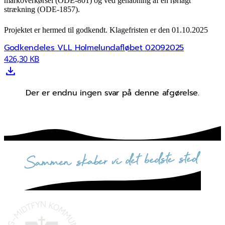
markoverkørsel (ODE-801) og ved genåbning af en rørlagt
strækning (ODE-1857).
Projektet er hermed til godkendt. Klagefristen er den 01.10.2025
Godkendeles VLL Holmelundafløbet 02092025
426,30 KB
Der er endnu ingen svar på denne afgørelse.
sammen skaber vi det bedste sted