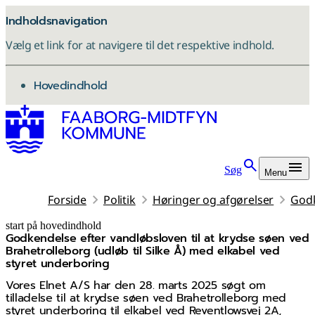
Indholdsnavigation
Vælg et link for at navigere til det respektive indhold.
gå til
Hovedindhold
Søg
Menu
Forside
Politik
Høringer og afgørelser
Godk
start på hovedindhold
Godkendelse efter vandløbsloven til at krydse søen ved
senest opdateret 3. december 2025
Brahetrolleborg (udløb til Silke Å) med elkabel ved
styret underboring
Vores Elnet A/S har den 28. marts 2025 søgt om
tilladelse til at krydse søen ved Brahetrolleborg med
styret underboring til elkabel ved Reventlowsvej 2A,