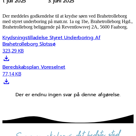
1. juli 2025
3. juni 2025
Der meddeles godkendelse til at krydse søen ved Brahetrolleborg
med styret underboring på matr.nr. 1a og 1be, Brahetrolleborg Hgd.,
Brahetrolleborg beliggende på Reventlowsvej 2A, 5600 Faaborg.
Krydsningstilladelse Styret Underboring Af
Brahetrolleborg Slotssø
323,29 KB
Beredskabsplan Voreselnet
77,14 KB
Der er endnu ingen svar på denne afgørelse.
sammen skaber vi det bedste sted