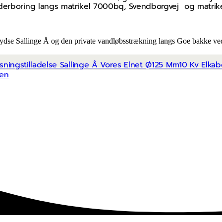
underboring langs matrikel 7000bq, Svendborgvej og matri
rydse Sallinge Å og den private vandløbsstrækning langs Goe bakke ve
sningstilladelse Sallinge Å Vores Elnet Ø125 Mm10 Kv El
len