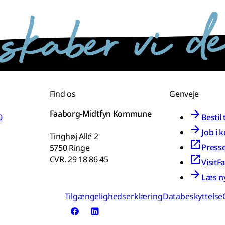
Find os
Genveje
Faaborg-Midtfyn Kommune
0
Bestil
Job i
Tinghøj Allé 2
Press
5750 Ringe
CVR. 29 18 86 45
VisitF
Læs n
Tilgængelighedserklæring
Databeskyttelse