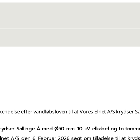
endelse efter vandløbsloven til at Vores Elnet A/S krydser 
krydser Sallinge Å med Ø50 mm. 10 kV elkabel og to tomme
et A/S den 6. Februar 2026 søgt om tilladelse til at kryds