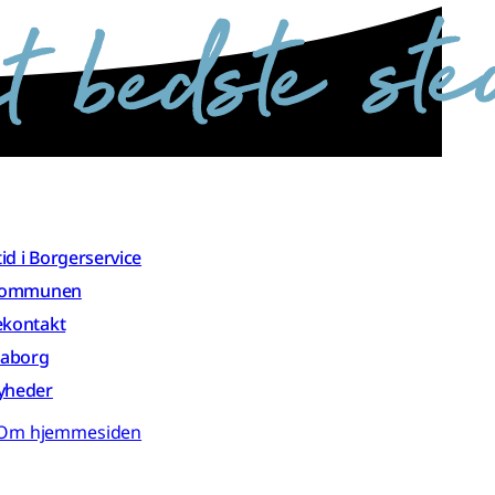
 tid i Borgerservice
 kommunen
ekontakt
aaborg
yheder
Om hjemmesiden