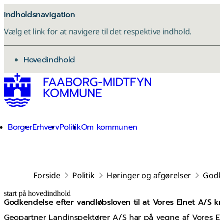
Indholdsnavigation
Vælg et link for at navigere til det respektive indhold.
gå til
Hovedindhold
Borger
Erhverv
Politik
Om kommunen
Forside
Politik
Høringer og afgørelser
Godk
start på hovedindhold
Godkendelse efter vandløbsloven til at Vores Elnet A/S 
senest opdateret 19. februar 2026
Geopartner Landinspektører A/S har på vegne af Vores Eln