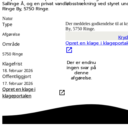
Sallinge Å, og en privat vandløbsstrækning ved styret 
Ringe By, 5750 Ringe.
Natur
Type
Der meddeles godkendelse til at k
By, 5750 Ringe.
Afgørelse
Kryd
Opret en klage i klageporta
Område
5750 Ringe
Der er endnu
Klagefrist
ingen svar på
18. februar 2026
denne
Offentliggjort
afgørelse.
17. februar 2026
Opret en klage i
klageportalen