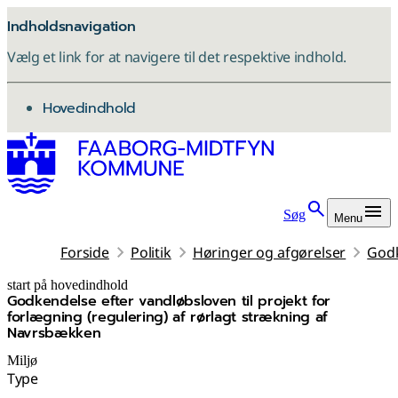
Indholdsnavigation
Vælg et link for at navigere til det respektive indhold.
gå til
Hovedindhold
Søg
Menu
Forside
Politik
Høringer og afgørelser
Godk
start på hovedindhold
Godkendelse efter vandløbsloven til projekt for
senest opdateret 3. december 2025
forlægning (regulering) af rørlagt strækning af
Navrsbækken
Miljø
Type