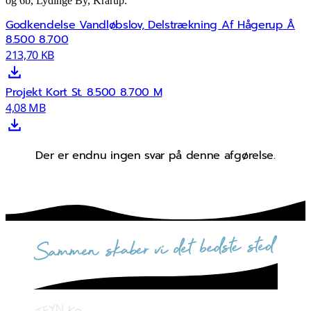
og 6b, Lydinge By, Krarup.
Godkendelse Vandløbslov, Delstrækning Af Hågerup Å
8.500 8.700
213,70 KB
Projekt Kort St. 8.500 8.700 M
4,08 MB
Der er endnu ingen svar på denne afgørelse.
sammen skaber vi det bedste sted