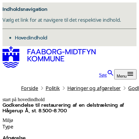
Indholdsnavigation
Vælg et link for at navigere til det respektive indhold.
gå til
Hovedindhold
Søg
Menu
Forside
Politik
Høringer og afgørelser
Godk
start på hovedindhold
Godkendelse til restaurering af en delstrækning af
senest opdateret 3. december 2025
Hågerup Å, st. 8.500-8.700
Miljø
Type
Afgørelse