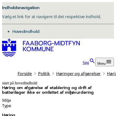
Indholdsnavigation
Vælg et link for at navigere til det respektive indhold.
gå til
Hovedindhold
Søg
Menu
Forside
Politik
Høringer og afgørelser
Høri
start på hovedindhold
Høring om afgørelse af etablering og drift af
senest opdateret 8. december 2025
batterilager ikke er omfattet af miljøvurdering
Miljø
Type
Høring