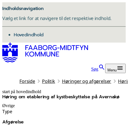
Indholdsnavigation
Vælg et link for at navigere til det respektive indhold.
gå til
Hovedindhold
Søg
Menu
Forside
Politik
Høringer og afgørelser
Høri
start på hovedindhold
Høring om etablering af kystbeskyttelse på Avernakø
senest opdateret 8. december 2025
Øvrige
Type
Afgørelse