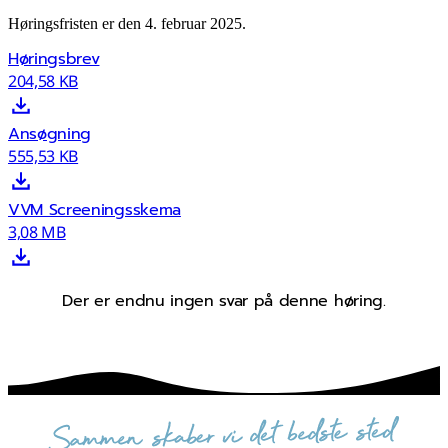
Høringsfristen er den 4. februar 2025.
Høringsbrev
204,58 KB
Ansøgning
555,53 KB
VVM Screeningsskema
3,08 MB
Der er endnu ingen svar på denne høring.
sammen skaber vi det bedste sted