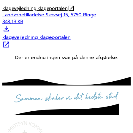
klagevejledning klageportalen
Landzonetilladelse Skovvej 15, 5750 Ringe
348,13 KB
klagevejledning klageportalen
Der er endnu ingen svar på denne afgørelse.
sammen skaber vi det bedste sted