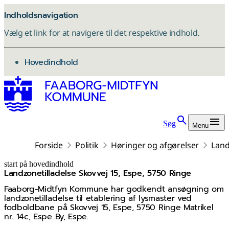
Indholdsnavigation
Vælg et link for at navigere til det respektive indhold.
gå til
Hovedindhold
Søg
Menu
Forside
Politik
Høringer og afgørelser
Land
start på hovedindhold
Landzonetilladelse Skovvej 15, Espe, 5750 Ringe
senest opdateret 6. januar 2026
Faaborg-Midtfyn Kommune har godkendt ansøgning om
landzonetilladelse til etablering af lysmaster ved
fodboldbane på Skovvej 15, Espe, 5750 Ringe Matrikel
nr. 14c, Espe By, Espe.