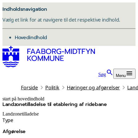
Indholdsnavigation
Vælg et link for at navigere til det respektive indhold.
gå til
Hovedindhold
Søg
Menu
Forside
Politik
Høringer og afgørelser
Land
start på hovedindhold
Landzonetilladelse til etablering af ridebane
senest opdateret 11. december 2025
Landzonetilladelse
Type
Afgørelse