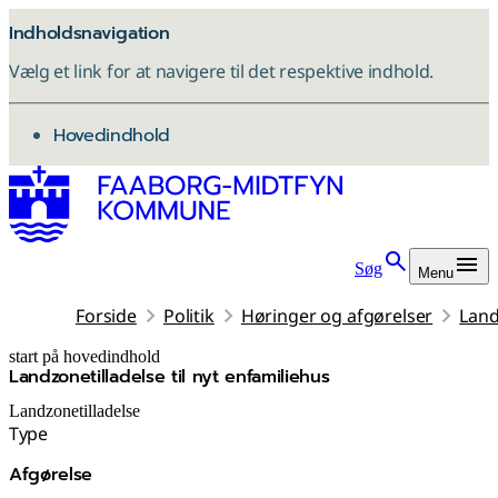
Indholdsnavigation
Vælg et link for at navigere til det respektive indhold.
gå til
Hovedindhold
Søg
Menu
Forside
Politik
Høringer og afgørelser
Land
start på hovedindhold
Landzonetilladelse til nyt enfamiliehus
senest opdateret 8. december 2025
Landzonetilladelse
Type
Afgørelse