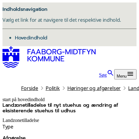
Indholdsnavigation
Vælg et link for at navigere til det respektive indhold.
gå til
Hovedindhold
Søg
Menu
Forside
Politik
Høringer og afgørelser
Land
start på hovedindhold
Landzonetilladelse til nyt stuehus og ændring af
senest opdateret 3. december 2025
eksisterende stuehus til udhus
Landzonetilladelse
Type
Afgørelse