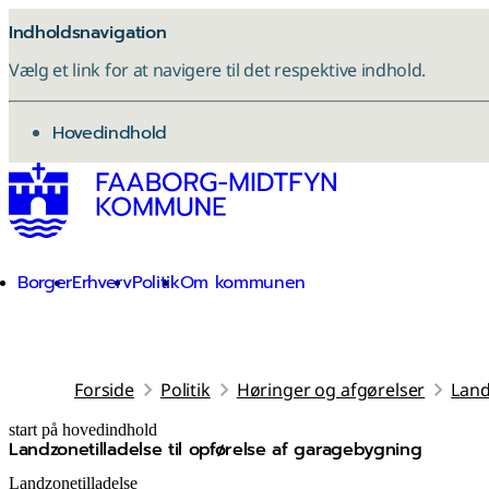
Indholdsnavigation
Vælg et link for at navigere til det respektive indhold.
gå til
Hovedindhold
Borger
Erhverv
Politik
Om kommunen
Forside
Politik
Høringer og afgørelser
Land
start på hovedindhold
Landzonetilladelse til opførelse af garagebygning
senest opdateret 3. december 2025
Landzonetilladelse