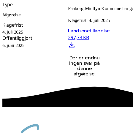
Type
Faaborg-Midtfyn Kommune har godk
Afgørelse
Klagefrist: 4. juli 2025
Klagefrist
Landzonetilladelse
4. juli 2025
297,73 KB
Offentliggjort
6. juni 2025
Der er endnu
ingen svar på
denne
afgørelse.
sammen skaber vi det bedste sted