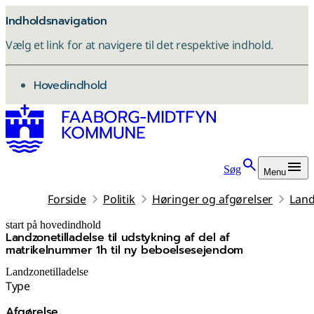
Indholdsnavigation
Vælg et link for at navigere til det respektive indhold.
gå til
Hovedindhold
Søg
Menu
Forside
Politik
Høringer og afgørelser
Land
start på hovedindhold
Landzonetilladelse til udstykning af del af
senest opdateret 3. december 2025
matrikelnummer 1h til ny beboelsesejendom
Landzonetilladelse
Type
Afgørelse