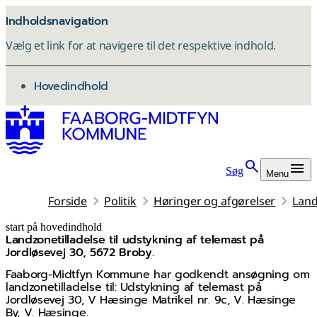
Indholdsnavigation
Vælg et link for at navigere til det respektive indhold.
gå til
Hovedindhold
Søg
Menu
Forside
Politik
Høringer og afgørelser
Land
start på hovedindhold
Landzonetilladelse til udstykning af telemast på
senest opdateret 3. juni 2026
Jordløsevej 30, 5672 Broby.
Faaborg-Midtfyn Kommune har godkendt ansøgning om
landzonetilladelse til: Udstykning af telemast på
Jordløsevej 30, V Hæsinge Matrikel nr. 9c, V. Hæsinge
By, V. Hæsinge.