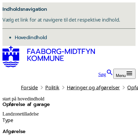
Indholdsnavigation
Vælg et link for at navigere til det respektive indhold.
gå til
Hovedindhold
Søg
Menu
Forside
Politik
Høringer og afgørelser
Opfø
start på hovedindhold
Opførelse af garage
senest opdateret 8. december 2025
Landzonetilladelse
Type
Afgørelse