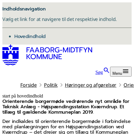
Indholdsnavigation
Vælg et link for at navigere til det respektive indhold.
gå til
Hovedindhold
Søg
Menu
Forside
Politik
Høringer og afgørelser
Orie
start på hovedindhold
Orienterende borgermøde vedrørende nyt område for
senest opdateret 26. maj 2026
Teknisk Anlæg - Højspændingsstation Kværndrup. Et
tillæg til gældende Kommuneplan 2019.
Der indkaldes til orienterende borgermøde i forbindelse
med planlægningen for en Højspændingsstation ved
Kværndrup – det drejer sig om tillæg til Kommuneplan