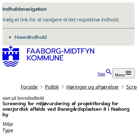
Indholdsnavigation
Vælg et link for at navigere til det respektive indhold.
gå til
Hovedindhold
Søg
Menu
Forside
Politik
Høringer og afgørelser
Scre
start på hovedindhold
Screening for miljøvurdering af projektforslag for
senest opdateret 8. december 2025
overjordisk affalds ved Banegårdspladsen 8 i Faaborg
by
Miljø
Type