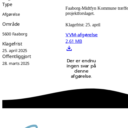
Type
Faaborg-Midtfyn Kommune træffer i
projektforslaget.
Afgørelse
Område
Klagefrist: 25. april
5600 Faaborg
VVM-afgørelse
2,61 MB
Klagefrist
25. april 2025
Offentliggjort
Der er endnu
28. marts 2025
ingen svar på
denne
afgørelse.
sammen skaber vi det bedste sted