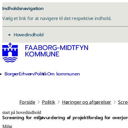
Indholdsnavigation
Vælg et link for at navigere til det respektive indhold.
gå til
Hovedindhold
Borger
Erhverv
Politik
Om kommunen
Forside
Politik
Høringer og afgørelser
Scre
start på hovedindhold
Screening for miljøvurdering af projektforslag for overj
senest opdateret 8. december 2025
Miljø