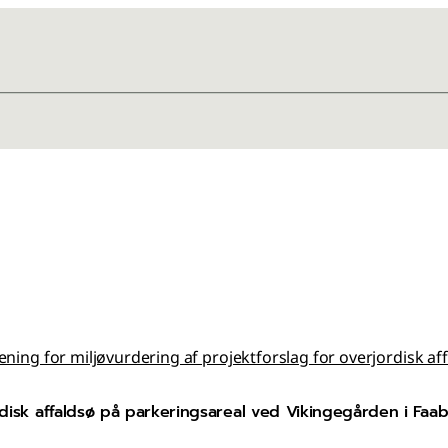
ening for miljøvurdering af projektforslag for overjordisk a
ordisk affaldsø på parkeringsareal ved Vikingegården i Faa