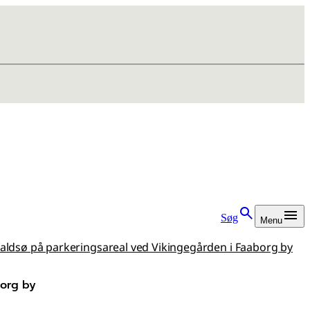
Søg
Menu
ffaldsø på parkeringsareal ved Vikingegården i Faaborg by
borg by