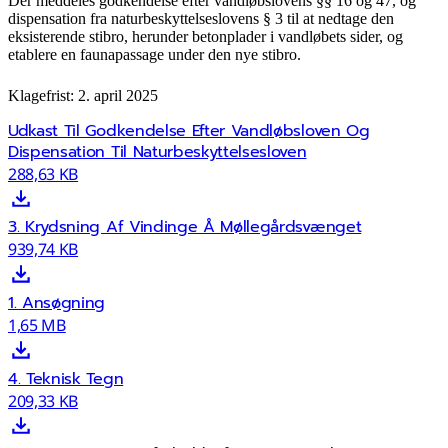
Der meddeles godkendelse efter vandløbslovens §§ 16 og 47, og
dispensation fra naturbeskyttelseslovens § 3 til at nedtage den
eksisterende stibro, herunder betonplader i vandløbets sider, og
etablere en faunapassage under den nye stibro.
Klagefrist: 2. april 2025
Udkast Til Godkendelse Efter Vandløbsloven Og
Dispensation Til Naturbeskyttelsesloven
288,63 KB
3. Krydsning Af Vindinge Å Møllegårdsvænget
939,74 KB
1. Ansøgning
1,65 MB
4. Teknisk Tegn
209,33 KB