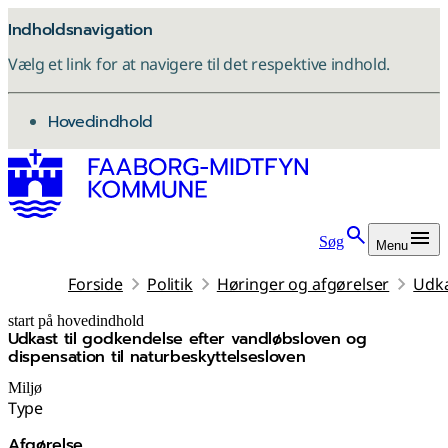
Indholdsnavigation
Vælg et link for at navigere til det respektive indhold.
gå til
Hovedindhold
Søg
Menu
Forside
Politik
Høringer og afgørelser
Udka
start på hovedindhold
Udkast til godkendelse efter vandløbsloven og
senest opdateret 8. december 2025
dispensation til naturbeskyttelsesloven
Miljø
Type
Afgørelse