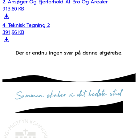
2. Ansøger Og Ejerforhold Af Bro Og Arealer
913,80 KB
4. Teknisk Tegning 2
391,96 KB
Der er endnu ingen svar på denne afgørelse.
sammen skaber vi det bedste sted