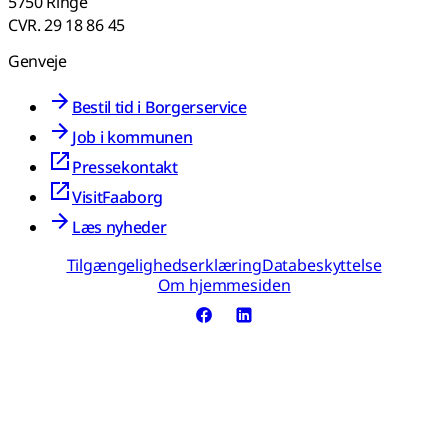
5750 Ringe
CVR. 29 18 86 45
Genveje
Bestil tid i Borgerservice
Job i kommunen
Pressekontakt
VisitFaaborg
Læs nyheder
Tilgængelighedserklæring
Databeskyttelse
Om hjemmesiden