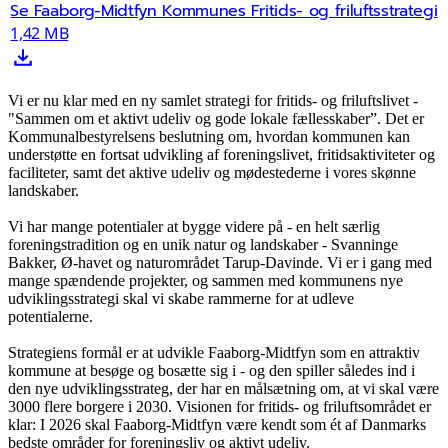
Se Faaborg-Midtfyn Kommunes Fritids- og friluftsstrategi
1,42 MB
Vi er nu klar med en ny samlet strategi for fritids- og friluftslivet -
"Sammen om et aktivt udeliv og gode lokale fællesskaber”. Det er
Kommunalbestyrelsens beslutning om, hvordan kommunen kan
understøtte en fortsat udvikling af foreningslivet, fritidsaktiviteter og
faciliteter, samt det aktive udeliv og mødestederne i vores skønne
landskaber.
Vi har mange potentialer at bygge videre på - en helt særlig
foreningstradition og en unik natur og landskaber - Svanninge
Bakker, Ø-havet og naturområdet Tarup-Davinde. Vi er i gang med
mange spændende projekter, og sammen med kommunens nye
udviklingsstrategi skal vi skabe rammerne for at udleve
potentialerne.
Strategiens formål er at udvikle Faaborg-Midtfyn som en attraktiv
kommune at besøge og bosætte sig i - og den spiller således ind i
den nye udviklingsstrateg, der har en målsætning om, at vi skal være
3000 flere borgere i 2030. Visionen for fritids- og friluftsområdet er
klar: I 2026 skal Faaborg-Midtfyn være kendt som ét af Danmarks
bedste områder for foreningsliv og aktivt udeliv.