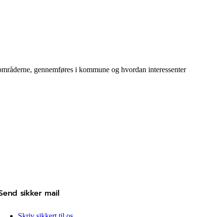
0-områderne, gennemføres i kommune og hvordan interessenter
Send sikker mail
Skriv sikkert til os