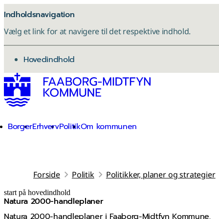
Indholdsnavigation
Vælg et link for at navigere til det respektive indhold.
gå til
Hovedindhold
Borger
Erhverv
Politik
Om kommunen
Forside
Politik
Politikker, planer og strategier
start på hovedindhold
Natura 2000-handleplaner
senest opdateret 8. januar 2026
Natura 2000-handleplaner i Faaborg-Midtfyn Kommune.