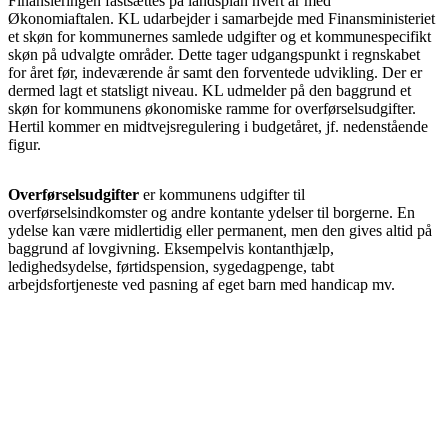
Finansieringen fastsættes på landsplan hvert år med
Økonomiaftalen. KL udarbejder i samarbejde med Finansministeriet
et skøn for kommunernes samlede udgifter og et kommunespecifikt
skøn på udvalgte områder. Dette tager udgangspunkt i regnskabet
for året før, indeværende år samt den forventede udvikling. Der er
dermed lagt et statsligt niveau. KL udmelder på den baggrund et
skøn for kommunens økonomiske ramme for overførselsudgifter.
Hertil kommer en midtvejsregulering i budgetåret, jf. nedenstående
figur.
Overførselsudgifter
er kommunens udgifter til
overførselsindkomster og andre kontante ydelser til borgerne. En
ydelse kan være midlertidig eller permanent, men den gives altid på
baggrund af lovgivning. Eksempelvis kontanthjælp,
ledighedsydelse, førtidspension, sygedagpenge, tabt
arbejdsfortjeneste ved pasning af eget barn med handicap mv.