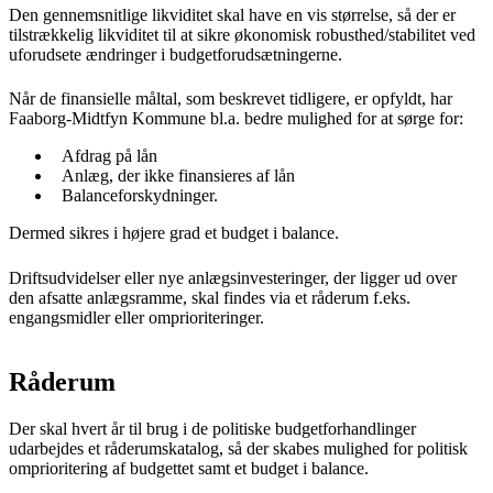
Den gennemsnitlige likviditet skal have en vis størrelse, så der er
tilstrækkelig likviditet til at sikre økonomisk robusthed/stabilitet ved
uforudsete ændringer i budgetforudsætningerne.
Når de finansielle måltal, som beskrevet tidligere, er opfyldt, har
Faaborg-Midtfyn Kommune bl.a. bedre mulighed for at sørge for:
Afdrag på lån
Anlæg, der ikke finansieres af lån
Balanceforskydninger.
Dermed sikres i højere grad et budget i balance.
Driftsudvidelser eller nye anlægsinvesteringer, der ligger ud over
den afsatte anlægsramme, skal findes via et råderum f.eks.
engangsmidler eller omprioriteringer.
Råderum
Der skal hvert år til brug i de politiske budgetforhandlinger
udarbejdes et råderumskatalog, så der skabes mulighed for politisk
omprioritering af budgettet samt et budget i balance.