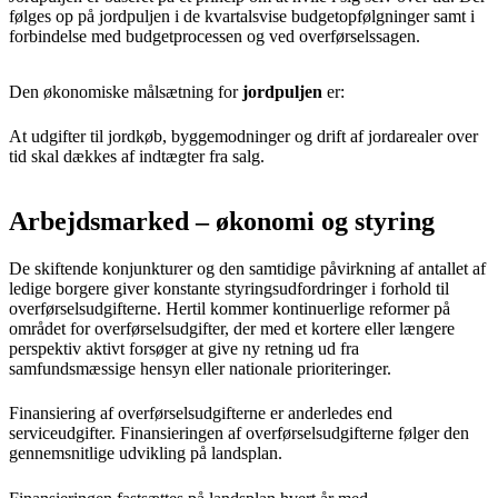
følges op på jordpuljen i de kvartalsvise budgetopfølgninger samt i
forbindelse med budgetprocessen og ved overførselssagen.
Den økonomiske målsætning for
jordpuljen
er:
At udgifter til jordkøb, byggemodninger og drift af jordarealer over
tid skal dækkes af indtægter fra salg.
Arbejdsmarked – økonomi og styring
De skiftende konjunkturer og den samtidige påvirkning af antallet af
ledige borgere giver konstante styringsudfordringer i forhold til
overførselsudgifterne. Hertil kommer kontinuerlige reformer på
området for overførselsudgifter, der med et kortere eller længere
perspektiv aktivt forsøger at give ny retning ud fra
samfundsmæssige hensyn eller nationale prioriteringer.
Finansiering af overførselsudgifterne er anderledes end
serviceudgifter. Finansieringen af overførselsudgifterne følger den
gennemsnitlige udvikling på landsplan.