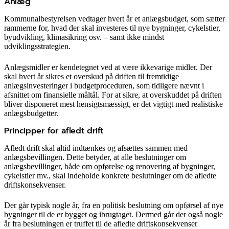
Anlæg
Kommunalbestyrelsen vedtager hvert år et anlægsbudget, som sætter
rammerne for, hvad der skal investeres til nye bygninger, cykelstier,
byudvikling, klimasikring osv. – samt ikke mindst
udviklingsstrategien.
Anlægsmidler er kendetegnet ved at være ikkevarige midler. Der
skal hvert år sikres et overskud på driften til fremtidige
anlægsinvesteringer i budgetproceduren, som tidligere nævnt i
afsnittet om finansielle måltål. For at sikre, at overskuddet på driften
bliver disponeret mest hensigtsmæssigt, er det vigtigt med realistiske
anlægsbudgetter.
Principper for afledt drift
Afledt drift skal altid indtænkes og afsættes sammen med
anlægsbevillingen. Dette betyder, at alle beslutninger om
anlægsbevillinger, både om opførelse og renovering af bygninger,
cykelstier mv., skal indeholde konkrete beslutninger om de afledte
driftskonsekvenser.
Der går typisk nogle år, fra en politisk beslutning om opførsel af nye
bygninger til de er bygget og ibrugtaget. Dermed går der også nogle
år fra beslutningen er truffet til de afledte driftskonsekvenser