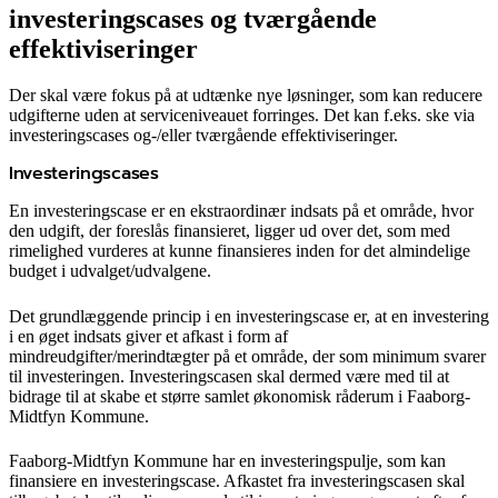
investeringscases og tværgående
effektiviseringer
Der skal være fokus på at udtænke nye løsninger, som kan reducere
udgifterne uden at serviceniveauet forringes. Det kan f.eks. ske via
investeringscases og-/eller tværgående effektiviseringer.
Investeringscases
En investeringscase er en ekstraordinær indsats på et område, hvor
den udgift, der foreslås finansieret, ligger ud over det, som med
rimelighed vurderes at kunne finansieres inden for det almindelige
budget i udvalget/udvalgene.
Det grundlæggende princip i en investeringscase er, at en investering
i en øget indsats giver et afkast i form af
mindreudgifter/merindtægter på et område, der som minimum svarer
til investeringen. Investeringscasen skal dermed være med til at
bidrage til at skabe et større samlet økonomisk råderum i Faaborg-
Midtfyn Kommune.
Faaborg-Midtfyn Kommune har en investeringspulje, som kan
finansiere en investeringscase. Afkastet fra investeringscasen skal