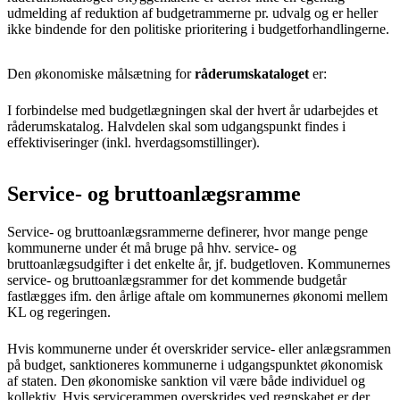
udmelding af reduktion af budgetrammerne pr. udvalg og er heller
ikke bindende for den politiske prioritering i budgetforhandlingerne.
Den økonomiske målsætning for
råderumskataloget
er:
I forbindelse med budgetlægningen skal der hvert år udarbejdes et
råderumskatalog. Halvdelen skal som udgangspunkt findes i
effektiviseringer (inkl. hverdagsomstillinger).
Service- og bruttoanlægsramme
Service- og bruttoanlægsrammerne definerer, hvor mange penge
kommunerne under ét må bruge på hhv. service- og
bruttoanlægsudgifter i det enkelte år, jf. budgetloven. Kommunernes
service- og bruttoanlægsrammer for det kommende budgetår
fastlægges ifm. den årlige aftale om kommunernes økonomi mellem
KL og regeringen.
Hvis kommunerne under ét overskrider service- eller anlægsrammen
på budget, sanktioneres kommunerne i udgangspunktet økonomisk
af staten. Den økonomiske sanktion vil være både individuel og
kollektiv. Hvis servicerammen overskrides ved regnskabet er der