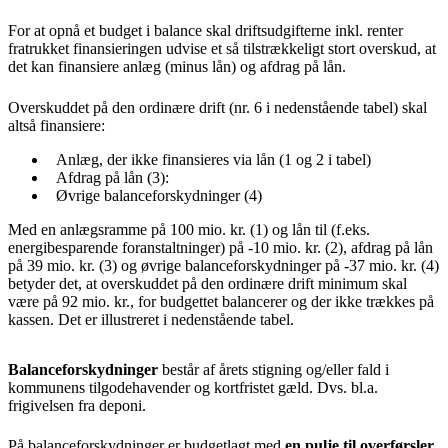
For at opnå et budget i balance skal driftsudgifterne inkl. renter
fratrukket finansieringen udvise et så tilstrækkeligt stort overskud, at
det kan finansiere anlæg (minus lån) og afdrag på lån.
Overskuddet på den ordinære drift (nr. 6 i nedenstående tabel) skal
altså finansiere:
Anlæg, der ikke finansieres via lån (1 og 2 i tabel)
Afdrag på lån (3):
Øvrige balanceforskydninger (4)
Med en anlægsramme på 100 mio. kr. (1) og lån til (f.eks.
energibesparende foranstaltninger) på -10 mio. kr. (2), afdrag på lån
på 39 mio. kr. (3) og øvrige balanceforskydninger på -37 mio. kr. (4)
betyder det, at overskuddet på den ordinære drift minimum skal
være på 92 mio. kr., for budgettet balancerer og der ikke trækkes på
kassen. Det er illustreret i nedenstående tabel.
Balanceforskydninger
består af årets stigning og/eller fald i
kommunens tilgodehavender og kortfristet gæld. Dvs. bl.a.
frigivelsen fra deponi.
På balanceforskydninger er budgetlagt med
en pulje til overførsler