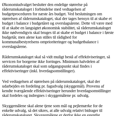
Økonomiudvalget beslutter den endelige størrelse på
råderumskataloget i forbindelse med vedtagelsen af
budgetproceduren for næste års budget. Ved beslutningen om
størrelsen af råderumskataloget, skal der tages hensyn til at skabe et
budget i balance i budgetåret og overslagsårene. Dette vil være med
til at skabe en langsigtet økonomisk stabilitet, så råderumskataloget
ikke nødvendigvis skal bruges til at skabe et budget i balance i første
budgetår, men alene kan stilles til rådighed for
kommunalbestyrelsens omprioriteringer og budgetbalance i
overslagsårene.
Råderumskataloget skal så vidt muligt bestå af effektiviseringer, så
servicen for borgerne ikke forringes. Minimum halvdelen af
råderumskataloget skal som udgangspunkt skal findes i
effektiviseringer (inkl. hverdagsomstillinger).
Ved vedtagelsen af størrelsen på råderumskataloget, skal der
udarbejdes en fordeling pr. fagudvalg (skyggemål). Provenu af
kendte tværgående effektiviseringer herunder hverdagsomstillinger
skal fordeles og indregnes i skyggemålene pr. udvalg.
Skyggemålene skal alene tjene som mål og pejlemærke for de
enkelte udvalg, så det sikres, at alle udvalg relativt bidrager til
råderumskataloget. Skyggemålene er derfor ikke en egentlig