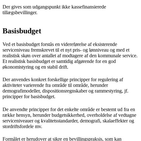
Der gives som udgangspunkt ikke kassefinansierede
tillægsbevillinger.
Basisbudget
Ved et basisbudget forstås en videreførelse af eksisterende
serviceniveau fremskrevet til et nyt pris- og lønniveau og med et
realistisk skøn over antallet af modtagere af den kommunale service.
Et realistisk basisbudget er samtidig afgørende for en god
økonomistyring og en stabil drift.
Der anvendes konkret forskellige principper for regulering af
aktiviteter varierende fra område til område, herunder
demografimodeller, dispositionsregnskaber og rammestyring, jf.
principper for basisbudget.
De anvendte principper for det enkelte område er bestemt ud fra en
række hensyn, herunder budgetsikkerhed, overholdelse af vedtagne
serviceniveauer og kvalitetsstandarder, demografi, skalaeffekter og
stordriftsfordele mv.
Formålet er herudover at sikre en bevillingspraksis, som kan