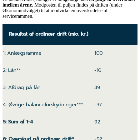
imellem årene.
Modposten til puljen findes på driften (under
Økonomiudvalget) til at modvirke en overskridelse af
servicerammen.
Resultat af ordinær drift (mio. kr.)
1: Anlægsramme
100
2: Lån**
-10
3: Afdrag på lån
39
4: Øvrige balanceforskydninger***
-37
5: Sum af 1-4
92
6: Overskud på ordinær drift*
-92