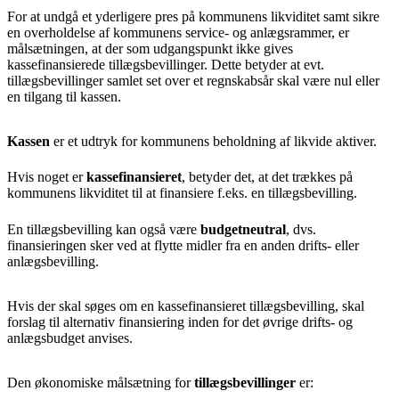
For at undgå et yderligere pres på kommunens likviditet samt sikre
en overholdelse af kommunens service- og anlægsrammer, er
målsætningen, at der som udgangspunkt ikke gives
kassefinansierede tillægsbevillinger. Dette betyder at evt.
tillægsbevillinger samlet set over et regnskabsår skal være nul eller
en tilgang til kassen.
Kassen
er et udtryk for kommunens beholdning af likvide aktiver.
Hvis noget er
kassefinansieret
, betyder det, at det trækkes på
kommunens likviditet til at finansiere f.eks. en tillægsbevilling.
En tillægsbevilling kan også være
budgetneutral
, dvs.
finansieringen sker ved at flytte midler fra en anden drifts- eller
anlægsbevilling.
Hvis der skal søges om en kassefinansieret tillægsbevilling, skal
forslag til alternativ finansiering inden for det øvrige drifts- og
anlægsbudget anvises.
Den økonomiske målsætning for
tillægsbevillinger
er: