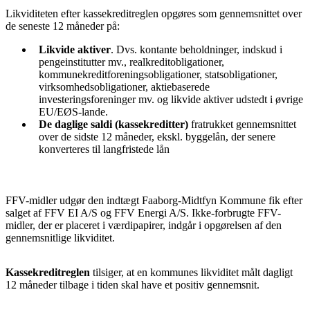
Likviditeten efter kassekreditreglen opgøres som gennemsnittet over
de seneste 12 måneder på:
Likvide aktiver
. Dvs. kontante beholdninger, indskud i
pengeinstitutter mv., realkreditobligationer,
kommunekreditforeningsobligationer, statsobligationer,
virksomhedsobligationer, aktiebaserede
investeringsforeninger mv. og likvide aktiver udstedt i øvrige
EU/EØS-lande.
De daglige saldi (kassekreditter)
fratrukket gennemsnittet
over de sidste 12 måneder, ekskl. byggelån, der senere
konverteres til langfristede lån
FFV-midler udgør den indtægt Faaborg-Midtfyn Kommune fik efter
salget af FFV EI A/S og FFV Energi A/S. Ikke-forbrugte FFV-
midler, der er placeret i værdipapirer, indgår i opgørelsen af den
gennemsnitlige likviditet.
Kassekreditreglen
tilsiger, at en kommunes likviditet målt dagligt
12 måneder tilbage i tiden skal have et positiv gennemsnit.