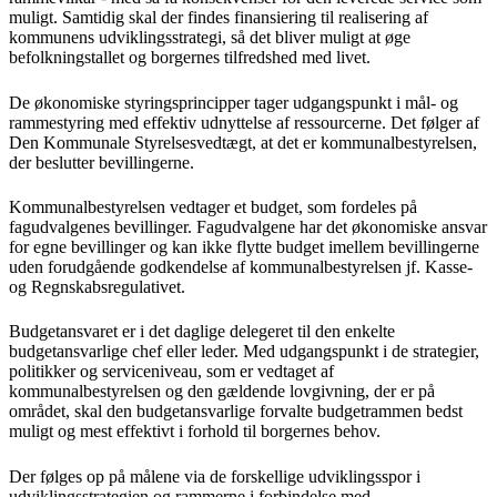
muligt. Samtidig skal der findes finansiering til realisering af
kommunens udviklingsstrategi, så det bliver muligt at øge
befolkningstallet og borgernes tilfredshed med livet.
De økonomiske styringsprincipper tager udgangspunkt i mål- og
rammestyring med effektiv udnyttelse af ressourcerne. Det følger af
Den Kommunale Styrelsesvedtægt, at det er kommunalbestyrelsen,
der beslutter bevillingerne.
Kommunalbestyrelsen vedtager et budget, som fordeles på
fagudvalgenes bevillinger. Fagudvalgene har det økonomiske ansvar
for egne bevillinger og kan ikke flytte budget imellem bevillingerne
uden forudgående godkendelse af kommunalbestyrelsen jf. Kasse-
og Regnskabsregulativet.
Budgetansvaret er i det daglige delegeret til den enkelte
budgetansvarlige chef eller leder. Med udgangspunkt i de strategier,
politikker og serviceniveau, som er vedtaget af
kommunalbestyrelsen og den gældende lovgivning, der er på
området, skal den budgetansvarlige forvalte budgetrammen bedst
muligt og mest effektivt i forhold til borgernes behov.
Der følges op på målene via de forskellige udviklingsspor i
udviklingsstrategien og rammerne i forbindelse med