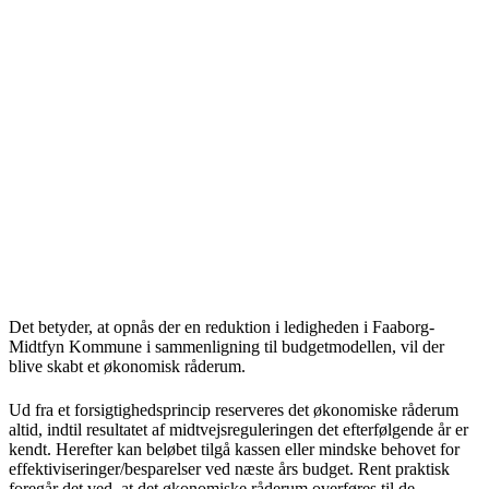
Det betyder, at opnås der en reduktion i ledigheden i Faaborg-
Midtfyn Kommune i sammenligning til budgetmodellen, vil der
blive skabt et økonomisk råderum.
Ud fra et forsigtighedsprincip reserveres det økonomiske råderum
altid, indtil resultatet af midtvejsreguleringen det efterfølgende år er
kendt. Herefter kan beløbet tilgå kassen eller mindske behovet for
effektiviseringer/besparelser ved næste års budget. Rent praktisk
foregår det ved, at det økonomiske råderum overføres til de