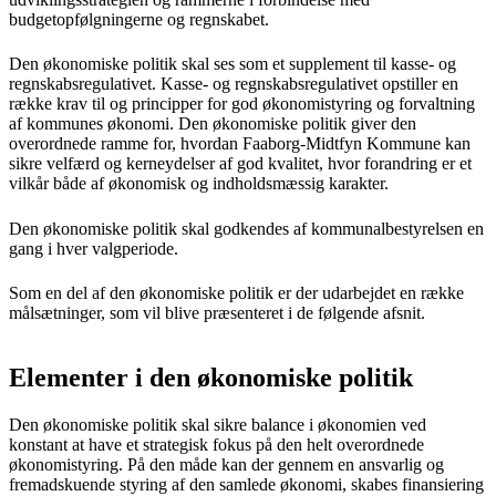
budgetopfølgningerne og regnskabet.
Den økonomiske politik skal ses som et supplement til kasse- og
regnskabsregulativet. Kasse- og regnskabsregulativet opstiller en
række krav til og principper for god økonomistyring og forvaltning
af kommunes økonomi. Den økonomiske politik giver den
overordnede ramme for, hvordan Faaborg-Midtfyn Kommune kan
sikre velfærd og kerneydelser af god kvalitet, hvor forandring er et
vilkår både af økonomisk og indholdsmæssig karakter.
Den økonomiske politik skal godkendes af kommunalbestyrelsen en
gang i hver valgperiode.
Som en del af den økonomiske politik er der udarbejdet en række
målsætninger, som vil blive præsenteret i de følgende afsnit.
Elementer i den økonomiske politik
Den økonomiske politik skal sikre balance i økonomien ved
konstant at have et strategisk fokus på den helt overordnede
økonomistyring. På den måde kan der gennem en ansvarlig og
fremadskuende styring af den samlede økonomi, skabes finansiering