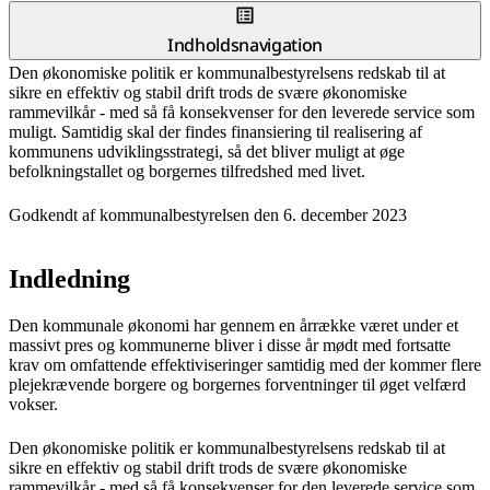
Indholdsnavigation
Den økonomiske politik er kommunalbestyrelsens redskab til at
sikre en effektiv og stabil drift trods de svære økonomiske
rammevilkår - med så få konsekvenser for den leverede service som
muligt. Samtidig skal der findes finansiering til realisering af
kommunens udviklingsstrategi, så det bliver muligt at øge
befolkningstallet og borgernes tilfredshed med livet.
Godkendt af kommunalbestyrelsen den 6. december 2023
Indledning
Den kommunale økonomi har gennem en årrække været under et
massivt pres og kommunerne bliver i disse år mødt med fortsatte
krav om omfattende effektiviseringer samtidig med der kommer flere
plejekrævende borgere og borgernes forventninger til øget velfærd
vokser.
Den økonomiske politik er kommunalbestyrelsens redskab til at
sikre en effektiv og stabil drift trods de svære økonomiske
rammevilkår - med så få konsekvenser for den leverede service som