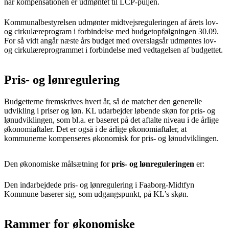
når kompensationen er udmøntet til LCP-puljen.
Kommunalbestyrelsen udmønter midtvejsreguleringen af årets lov-
og cirkulæreprogram i forbindelse med budgetopfølgningen 30.09.
For så vidt angår næste års budget med overslagsår udmøntes lov-
og cirkulæreprogrammet i forbindelse med vedtagelsen af budgettet.
Pris- og lønregulering
Budgetterne fremskrives hvert år, så de matcher den generelle
udvikling i priser og løn. KL udarbejder løbende skøn for pris- og
lønudviklingen, som bl.a. er baseret på det aftalte niveau i de årlige
økonomiaftaler. Det er også i de årlige økonomiaftaler, at
kommunerne kompenseres økonomisk for pris- og lønudviklingen.
Den økonomiske målsætning for
pris- og lønreguleringen
er:
Den indarbejdede pris- og lønregulering i Faaborg-Midtfyn
Kommune baserer sig, som udgangspunkt, på KL’s skøn.
Rammer for økonomiske