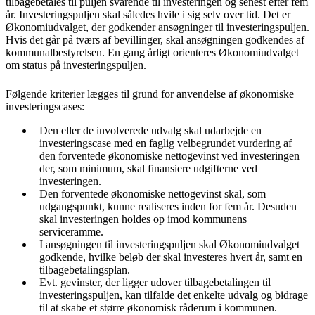
tilbagebetales til puljen svarende til investeringen og senest efter fem
år. Investeringspuljen skal således hvile i sig selv over tid. Det er
Økonomiudvalget, der godkender ansøgninger til investeringspuljen.
Hvis det går på tværs af bevillinger, skal ansøgningen godkendes af
kommunalbestyrelsen. En gang årligt orienteres Økonomiudvalget
om status på investeringspuljen.
Følgende kriterier lægges til grund for anvendelse af økonomiske
investeringscases:
Den eller de involverede udvalg skal udarbejde en
investeringscase med en faglig velbegrundet vurdering af
den forventede økonomiske nettogevinst ved investeringen
der, som minimum, skal finansiere udgifterne ved
investeringen.
Den forventede økonomiske nettogevinst skal, som
udgangspunkt, kunne realiseres inden for fem år. Desuden
skal investeringen holdes op imod kommunens
serviceramme.
I ansøgningen til investeringspuljen skal Økonomiudvalget
godkende, hvilke beløb der skal investeres hvert år, samt en
tilbagebetalingsplan.
Evt. gevinster, der ligger udover tilbagebetalingen til
investeringspuljen, kan tilfalde det enkelte udvalg og bidrage
til at skabe et større økonomisk råderum i kommunen.