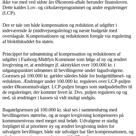
ikke var med ved sidste års Økonomi-aftale herunder finansloven.
Dette kaldes Lov- og cirkulæreprogrammet og andre reguleringer
(LCP).
Der er tale om både kompensation og reduktion af udgifter i
indeværende år (midtvejsregulering) og næste budgetår med
overslagsår. Kompensationen og reduktionen foregår via regulering
af bloktilskuddet fra staten.
Princippet for udmøntning af kompensation og reduktionen af
udgifter i Faaborg-Midtfyn Kommune som følge af ny og ændret
lovgivning er, at ændringer jf. aktstykket over 100.000 kr. i
udgangspunktet udmøntes til bevillingerne under fagudvalgene.
Grænsen på 100.000 kr. gælder således både for budgettilførsel- og
reduktion. Ændringer under 100.000 kr. reguleres over LCP-puljen
under Økonomiudvalget. LCP-puljen bruges som stødpudebuffer til
de reguleringer, der kommer hvert år. Dvs. puljen reguleres op og
ned, så ændringer i kassen så vidt muligt undgås.
Bagatelgrænsen på 100.000 kr. skal ses i sammenhæng med
bevillingernes størrelse, og at noget lovgivning kompenseres på
kommuneniveau med meget små beløb. Udvalgene er stadig
forpligtet til at prioritere ny og ændret lovgivning inden for
udvalgets bevillinger, både når udvalget har fået kompensationen, og