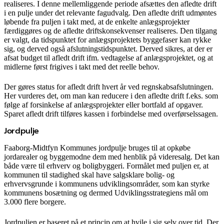
realiseres. I denne mellemliggende periode afsættes den afledte drift
i en pulje under det relevante fagudvalg. Den afledte drift udmøntes
løbende fra puljen i takt med, at de enkelte anlægsprojekter
færdiggøres og de afledte driftskonsekvenser realiseres. Den tilgang
er valgt, da tidspunktet for anlægsprojektets byggefaser kan rykke
sig, og derved også afslutningstidspunktet. Derved sikres, at der er
afsat budget til afledt drift ifm. vedtagelse af anlægsprojektet, og at
midlerne først frigives i takt med det reelle behov.
Der gøres status for afledt drift hvert år ved regnskabsafslutningen.
Her vurderes det, om man kan reducere i den afledte drift f.eks. som
følge af forsinkelse af anlægsprojekter eller bortfald af opgaver.
Sparet afledt drift tilføres kassen i forbindelse med overførselssagen.
Jordpulje
Faaborg-Midtfyn Kommunes jordpulje bruges til at opkøbe
jordarealer og byggemodne dem med henblik på videresalg. Det kan
både være til erhverv og boligbyggeri. Formålet med puljen er, at
kommunen til stadighed skal have salgsklare bolig- og
erhvervsgrunde i kommunens udviklingsområder, som kan styrke
kommunens bosætning og dermed Udviklingsstrategiens mål om
3.000 flere borgere.
Jordpuljen er baseret på et princip om at hvile i sig selv over tid. Der