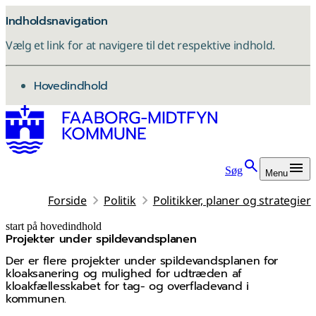
Indholdsnavigation
Vælg et link for at navigere til det respektive indhold.
gå til
Hovedindhold
Søg
Menu
Forside
Politik
Politikker, planer og strategier
start på hovedindhold
Projekter under spildevandsplanen
senest opdateret 8. januar 2026
Der er flere projekter under spildevandsplanen for
kloaksanering og mulighed for udtræden af
kloakfællesskabet for tag- og overfladevand i
kommunen.