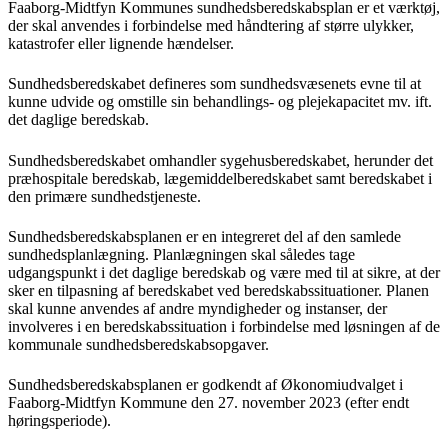
Faaborg-Midtfyn Kommunes sundhedsberedskabsplan er et værktøj,
der skal anvendes i forbindelse med håndtering af større ulykker,
katastrofer eller lignende hændelser.
Sundhedsberedskabet defineres som sundhedsvæsenets evne til at
kunne udvide og omstille sin behandlings- og plejekapacitet mv. ift.
det daglige beredskab.
Sundhedsberedskabet omhandler sygehusberedskabet, herunder det
præhospitale beredskab, lægemiddelberedskabet samt beredskabet i
den primære sundhedstjeneste.
Sundhedsberedskabsplanen er en integreret del af den samlede
sundhedsplanlægning. Planlægningen skal således tage
udgangspunkt i det daglige beredskab og være med til at sikre, at der
sker en tilpasning af beredskabet ved beredskabssituationer. Planen
skal kunne anvendes af andre myndigheder og instanser, der
involveres i en beredskabssituation i forbindelse med løsningen af de
kommunale sundhedsberedskabsopgaver.
Sundhedsberedskabsplanen er godkendt af Økonomiudvalget i
Faaborg-Midtfyn Kommune den 27. november 2023 (efter endt
høringsperiode).