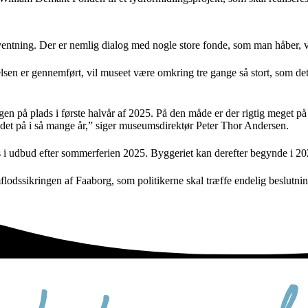
ning. Der er nemlig dialog med nogle store fonde, som man håber, vil 
elsen er gennemført, vil museet være omkring tre gange så stort, som de
ringen på plads i første halvår af 2025. På den måde er der rigtig meget
arbejdet på i så mange år,” siger museumsdirektør Peter Thor Andersen.
es i udbud efter sommerferien 2025. Byggeriet kan derefter begynde i 
odssikringen af Faaborg, som politikerne skal træffe endelig beslutni