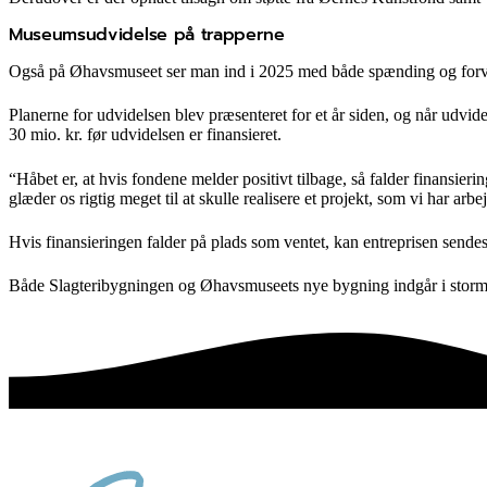
Museumsudvidelse på trapperne
Også på Øhavsmuseet ser man ind i 2025 med både spænding og forvent
Planerne for udvidelsen blev præsenteret for et år siden, og når udvid
30 mio. kr. før udvidelsen er finansieret.
“Håbet er, at hvis fondene melder positivt tilbage, så falder finansie
glæder os rigtig meget til at skulle realisere et projekt, som vi har 
Hvis finansieringen falder på plads som ventet, kan entreprisen send
Både Slagteribygningen og Øhavsmuseets nye bygning indgår i stormfl
sammen skaber vi det bedste sted