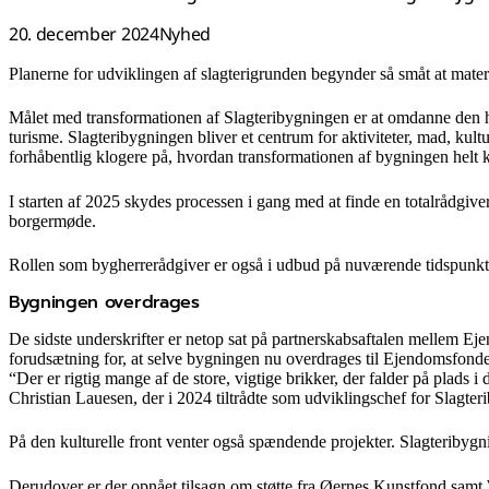
20. december 2024
Nyhed
Planerne for udviklingen af slagterigrunden begynder så småt at materia
Målet med transformationen af Slagteribygningen er at omdanne den his
turisme. Slagteribygningen bliver et centrum for aktiviteter, mad, kul
forhåbentlig klogere på, hvordan transformationen af bygningen helt 
I starten af 2025 skydes processen i gang med at finde en totalrådgive
borgermøde.
Rollen som bygherrerådgiver er også i udbud på nuværende tidspunk
Bygningen overdrages
De sidste underskrifter er netop sat på partnerskabsaftalen mellem 
forudsætning for, at selve bygningen nu overdrages til Ejendomsfond
“Der er rigtig mange af de store, vigtige brikker, der falder på plads
Christian Lauesen, der i 2024 tiltrådte som udviklingschef for Slag
På den kulturelle front venter også spændende projekter. Slagteribygn
Derudover er der opnået tilsagn om støtte fra Øernes Kunstfond samt