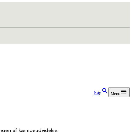
Søg
Menu
ringen af kæmpeudvidelse.