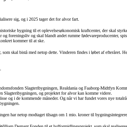
lisere sig, og i 2025 tager det for alvor fart.
toriske bygning til et oplevelsesøkonomisk kraftcenter, der skal styrk
tur og foreningsliv og skal blandt andet rumme fødevareproducenter, spis
konkret kommer til at ske.
r, som skal bistå med netop dette. Vinderen findes i løbet af efteråret.
t.
Ejendomsfonden Slagteribygningen, Realdania og Faaborg-Midtfyn Kommu
en Slagteribygningen, og projektet for alvor kan komme videre.
 i disse og i de kommende måneder. Og når vi har fundet vores nye totalr
teribygningen.
ingen har netop modtaget tilsagn om 1 mio. kroner til bygningsintegrer
 William Demant Fonden til et lydformidlingsprojekt, som skal realise