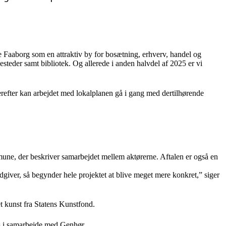
e Faaborg som en attraktiv by for bosætning, erhverv, handel og
esteder samt bibliotek. Og allerede i anden halvdel af 2025 er vi
 Herefter kan arbejdet med lokalplanen gå i gang med dertilhørende
ne, der beskriver samarbejdet mellem aktørerne. Aftalen er også en
ådgiver, så begynder hele projektet at blive meget mere konkret,” siger
et kunst fra Statens Kunstfond.
res i samarbejde med Genhør.