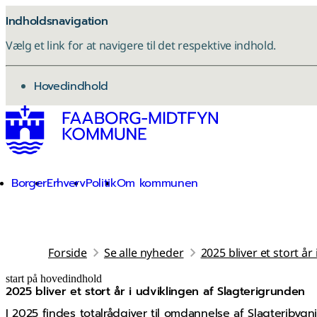
Indholdsnavigation
Vælg et link for at navigere til det respektive indhold.
gå til
Hovedindhold
Borger
Erhverv
Politik
Om kommunen
Forside
Se alle nyheder
2025 bliver et stort år
start på hovedindhold
2025 bliver et stort år i udviklingen af Slagterigrunden
senest opdateret 12. november 2025
I 2025 findes totalrådgiver til omdannelse af Slagterib