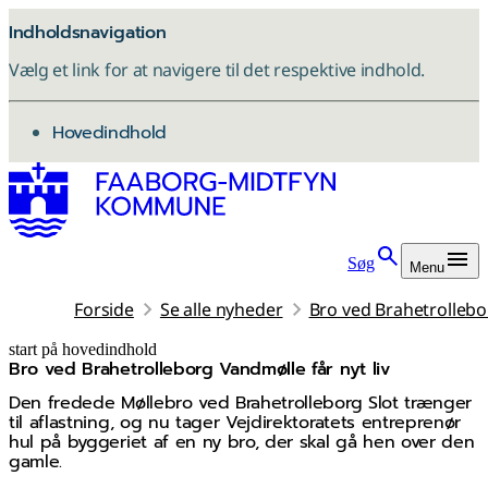
Indholdsnavigation
Vælg et link for at navigere til det respektive indhold.
gå til
Hovedindhold
Søg
Menu
Forside
Se alle nyheder
Bro ved Brahetrollebor
start på hovedindhold
Bro ved Brahetrolleborg Vandmølle får nyt liv
senest opdateret 4. november 2025
Den fredede Møllebro ved Brahetrolleborg Slot trænger
til aflastning, og nu tager Vejdirektoratets entreprenør
hul på byggeriet af en ny bro, der skal gå hen over den
gamle.