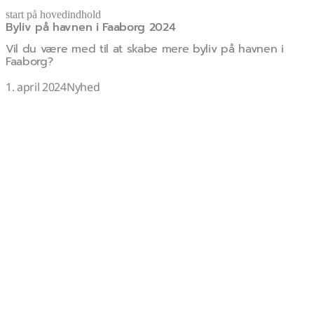
start på hovedindhold
Byliv på havnen i Faaborg 2024
senest opdateret 6. januar 2026
Vil du være med til at skabe mere byliv på havnen i
Faaborg?
1. april 2024
Nyhed