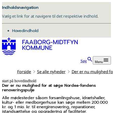
Indholdsnavigation
Vælg et link for at navigere til det respektive indhold.
gå til
Hovedindhold
Søg
Menu
Forside
Se alle nyheder
Der er nu mulighed f
start på hovedindhold
Der er nu mulighed for at søge Nordea-fondens
senest opdateret 4. november 2025
renoveringspulje
Alle mødesteder såsom forsamlingshuse, idrætshaller,
kultur- eller medborgerhuse kan søge mellem 200.000
kr. og 1 mio. kr. til energirenovering, reparationer,
istandsættelse og opgradering af faciliteter.