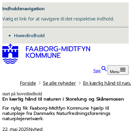
Indholdsnavigation
Vælg et link for at navigere til det respektive indhold.
gå til
Hovedindhold
Søg
Menu
Forside
Se alle nyheder
En kærlig hånd til na
start på hovedindhold
En kærlig hånd til naturen i Storelung og Skånemosen
senest opdateret 3. november 2025
For nylig fik Faaborg-Midtfyn Kommune hjælp til
naturpleje fra Danmarks Naturfredningsforenings
naturplejenetværk.
22. maj 2025
Nyhed