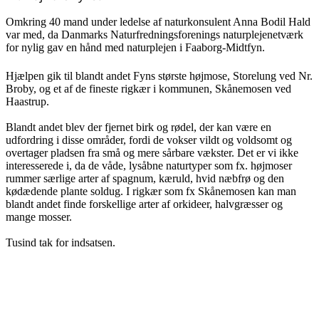
Omkring 40 mand under ledelse af naturkonsulent Anna Bodil Hald
var med, da Danmarks Naturfredningsforenings naturplejenetværk
for nylig gav en hånd med naturplejen i Faaborg-Midtfyn.
Hjælpen gik til blandt andet Fyns største højmose, Storelung ved Nr.
Broby, og et af de fineste rigkær i kommunen, Skånemosen ved
Haastrup.
Blandt andet blev der fjernet birk og rødel, der kan være en
udfordring i disse områder, fordi de vokser vildt og voldsomt og
overtager pladsen fra små og mere sårbare vækster. Det er vi ikke
interesserede i, da de våde, lysåbne naturtyper som fx. højmoser
rummer særlige arter af spagnum, kæruld, hvid næbfrø og den
kødædende plante soldug. I rigkær som fx Skånemosen kan man
blandt andet finde forskellige arter af orkideer, halvgræsser og
mange mosser.
Tusind tak for indsatsen.