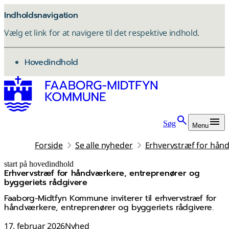
Indholdsnavigation
Vælg et link for at navigere til det respektive indhold.
gå til
Hovedindhold
Søg
Menu
Forside
Se alle nyheder
Erhvervstræf for hån
start på hovedindhold
Erhvervstræf for håndværkere, entreprenører og
senest opdateret 5. marts 2026
byggeriets rådgivere
Faaborg-Midtfyn Kommune inviterer til erhvervstræf for
håndværkere, entreprenører og byggeriets rådgivere.
17. februar 2026
Nyhed