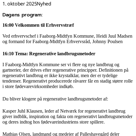
1. oktober 2025
Nyhed
Dagens program:
16:00 Velkommen til Erhvervstræf
Ved erhvervschef i Faaborg-Midtfyn Kommune, Heidi Juul Madsen
og formand for Faaborg-Midtfyn Erhvervsråd, Johnny Poulsen
16:10 Tema: Regenerative landbrugsmetoder
I Faaborg-Midtfyn Kommune ser vi flere og nye landbrug og
gartnerier, der drives efter regenerative principper. Definitionen på
regenerativt landbrug er ikke krystalklar, men der er tydelige
tendenser. Regenerativt producerede råvarer får en stadig større rolle
i store fødevarevirksomheder indkøb.
Du bliver klogere på regenerative landbrugsmetoder af:
Kasper Juhl Klausen, leder af Netværk for regenerativt landbrug
giver indblik, inspiration og fakta om regenerativt landbrugsmetoder
og deres indtog hos fødevareindustriens store spillere.
Mathias Olsen, landmand og medejer af Palleshavegård deler