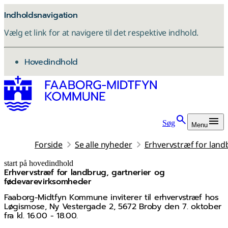
Indholdsnavigation
Vælg et link for at navigere til det respektive indhold.
gå til
Hovedindhold
Søg
Menu
Forside
Se alle nyheder
Erhvervstræf for land
start på hovedindhold
Erhvervstræf for landbrug, gartnerier og
senest opdateret 4. november 2025
fødevarevirksomheder
Faaborg-Midtfyn Kommune inviterer til erhvervstræf hos
Løgismose, Ny Vestergade 2, 5672 Broby den 7. oktober
fra kl. 16.00 - 18.00.