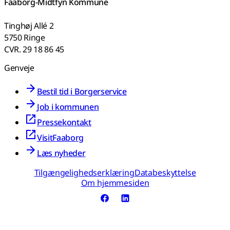
Faaborg-Midtfyn Kommune
Tinghøj Allé 2
5750 Ringe
CVR. 29 18 86 45
Genveje
Bestil tid i Borgerservice
Job i kommunen
Pressekontakt
VisitFaaborg
Læs nyheder
Tilgængelighedserklæring
Databeskyttelse
Om hjemmesiden