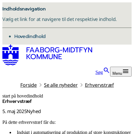
Indholdsnavigation
Vælg et link for at navigere til det respektive indhold.
gå til
Hovedindhold
Søg
Menu
Forside
Se alle nyheder
Erhvervstræf
start på hovedindhold
Erhvervstræf
senest opdateret 3. november 2025
5. maj 2025
Nyhed
På dette erhvervstræf får du:
Indsigt i automatisering af produktion af store konstruktioner