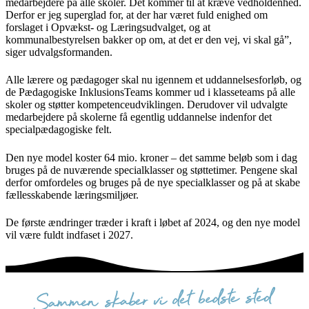
medarbejdere på alle skoler. Det kommer til at kræve vedholdenhed.
Derfor er jeg superglad for, at der har været fuld enighed om
forslaget i Opvækst- og Læringsudvalget, og at
kommunalbestyrelsen bakker op om, at det er den vej, vi skal gå”,
siger udvalgsformanden.
Alle lærere og pædagoger skal nu igennem et uddannelsesforløb, og
de Pædagogiske InklusionsTeams kommer ud i klasseteams på alle
skoler og støtter kompetenceudviklingen. Derudover vil udvalgte
medarbejdere på skolerne få egentlig uddannelse indenfor det
specialpædagogiske felt.
Den nye model koster 64 mio. kroner – det samme beløb som i dag
bruges på de nuværende specialklasser og støttetimer. Pengene skal
derfor omfordeles og bruges på de nye specialklasser og på at skabe
fællesskabende læringsmiljøer.
De første ændringer træder i kraft i løbet af 2024, og den nye model
vil være fuldt indfaset i 2027.
sammen skaber vi det bedste sted