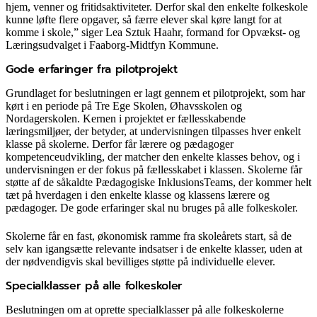
hjem, venner og fritidsaktiviteter. Derfor skal den enkelte folkeskole
kunne løfte flere opgaver, så færre elever skal køre langt for at
komme i skole,” siger Lea Sztuk Haahr, formand for Opvækst- og
Læringsudvalget i Faaborg-Midtfyn Kommune.
Gode erfaringer fra pilotprojekt
Grundlaget for beslutningen er lagt gennem et pilotprojekt, som har
kørt i en periode på Tre Ege Skolen, Øhavsskolen og
Nordagerskolen. Kernen i projektet er fællesskabende
læringsmiljøer, der betyder, at undervisningen tilpasses hver enkelt
klasse på skolerne. Derfor får lærere og pædagoger
kompetenceudvikling, der matcher den enkelte klasses behov, og i
undervisningen er der fokus på fællesskabet i klassen. Skolerne får
støtte af de såkaldte Pædagogiske InklusionsTeams, der kommer helt
tæt på hverdagen i den enkelte klasse og klassens lærere og
pædagoger. De gode erfaringer skal nu bruges på alle folkeskoler.
Skolerne får en fast, økonomisk ramme fra skoleårets start, så de
selv kan igangsætte relevante indsatser i de enkelte klasser, uden at
der nødvendigvis skal bevilliges støtte på individuelle elever.
Specialklasser på alle folkeskoler
Beslutningen om at oprette specialklasser på alle folkeskolerne