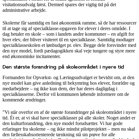
visitationsudvalg først. Dermed spares der vigtig tid på det
administrative arbejde.
Skolerne får samtidig en fast økonomisk ramme, så de har ressourcer
til at tage sig af specialklasse-opgaven for elever i deres område. I
dag betaler en skole – som i landets andre kommuner – en afgift for
hver elev, der bliver visiteret til en specialklasse. Samtidig modtager
specialklasseskolen et lønbudget pr. elev. Begge dele forsvinder med
den nye model, fordi pædagogikken skal veje tungere og styre mere
end økonomiske incitamenter.
Den største forandring på skoleområdet i nyere tid
Formanden for Opvækst- og Læringsudvalget er bevidst om, at den
nye model kan give anledning til bekymring hos elever, forældre og
medarbejdere – og ikke kun dem, der har deres dagligdag i
specialklasserne. Derfor vil kommunen løbende informere om de
kommende ændringer.
”Vi står overfor en af de største forandringer på skoleområdet i nyere
tid. Ét er, at vi skal have specialklasser på alle skoler. Noget andet er
den kulturforandring, den nye model forudsætter. Vi har gode
erfaringer fra skolerne – og ikke mindst pilotprojektet – men nu skal
den fællesskabsorienterede tænkning stå sin prøve for alle