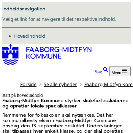
Indholdsnavigation
Vælg et link for at navigere til det respektive indhold.
gå til
Hovedindhold
Søg
Menu
Forside
Se alle nyheder
Faaborg-Midtfyn Kommu
start på hovedindhold
Faaborg-Midtfyn Kommune styrker skolefællesskaberne
senest opdateret 17. november 2025
og opretter lokale specialklasser
Rammerne for folkeskolen skal nytænkes. Det har
kommunalbestyrelsen i Faaborg-Midtfyn Kommune
onsdag den 13. september besluttet. Undervisningen
skal tilpasses hver enkelt klasse, og der skal oprettes