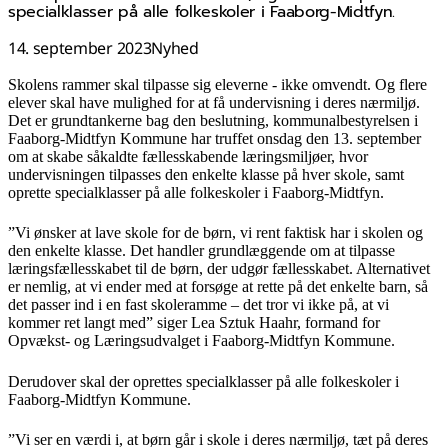
specialklasser på alle folkeskoler i Faaborg-Midtfyn.
14. september 2023
Nyhed
Skolens rammer skal tilpasse sig eleverne - ikke omvendt. Og flere
elever skal have mulighed for at få undervisning i deres nærmiljø.
Det er grundtankerne bag den beslutning, kommunalbestyrelsen i
Faaborg-Midtfyn Kommune har truffet onsdag den 13. september
om at skabe såkaldte fællesskabende læringsmiljøer, hvor
undervisningen tilpasses den enkelte klasse på hver skole, samt
oprette specialklasser på alle folkeskoler i Faaborg-Midtfyn.
”Vi ønsker at lave skole for de børn, vi rent faktisk har i skolen og
den enkelte klasse. Det handler grundlæggende om at tilpasse
læringsfællesskabet til de børn, der udgør fællesskabet. Alternativet
er nemlig, at vi ender med at forsøge at rette på det enkelte barn, så
det passer ind i en fast skoleramme – det tror vi ikke på, at vi
kommer ret langt med” siger Lea Sztuk Haahr, formand for
Opvækst- og Læringsudvalget i Faaborg-Midtfyn Kommune.
Derudover skal der oprettes specialklasser på alle folkeskoler i
Faaborg-Midtfyn Kommune.
”Vi ser en værdi i, at børn går i skole i deres nærmiljø, tæt på deres