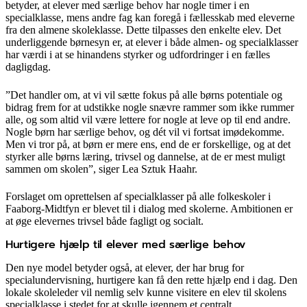
betyder, at elever med særlige behov har nogle timer i en
specialklasse, mens andre fag kan foregå i fællesskab med eleverne
fra den almene skoleklasse. Dette tilpasses den enkelte elev. Det
underliggende børnesyn er, at elever i både almen- og specialklasser
har værdi i at se hinandens styrker og udfordringer i en fælles
dagligdag.
”Det handler om, at vi vil sætte fokus på alle børns potentiale og
bidrag frem for at udstikke nogle snævre rammer som ikke rummer
alle, og som altid vil være lettere for nogle at leve op til end andre.
Nogle børn har særlige behov, og dét vil vi fortsat imødekomme.
Men vi tror på, at børn er mere ens, end de er forskellige, og at det
styrker alle børns læring, trivsel og dannelse, at de er mest muligt
sammen om skolen”, siger Lea Sztuk Haahr.
Forslaget om oprettelsen af specialklasser på alle folkeskoler i
Faaborg-Midtfyn er blevet til i dialog med skolerne. Ambitionen er
at øge elevernes trivsel både fagligt og socialt.
Hurtigere hjælp til elever med særlige behov
Den nye model betyder også, at elever, der har brug for
specialundervisning, hurtigere kan få den rette hjælp end i dag. Den
lokale skoleleder vil nemlig selv kunne visitere en elev til skolens
specialklasse i stedet for at skulle igennem et centralt