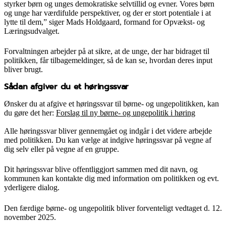
styrker børn og unges demokratiske selvtillid og evner. Vores børn
og unge har værdifulde perspektiver, og der er stort potentiale i at
lytte til dem,” siger Mads Holdgaard, formand for Opvækst- og
Læringsudvalget.
Forvaltningen arbejder på at sikre, at de unge, der har bidraget til
politikken, får tilbagemeldinger, så de kan se, hvordan deres input
bliver brugt.
Sådan afgiver du et høringssvar
Ønsker du at afgive et høringssvar til børne- og ungepolitikken, kan
du gøre det her:
Forslag til ny børne- og ungepolitik i høring
Alle høringssvar bliver gennemgået og indgår i det videre arbejde
med politikken. Du kan vælge at indgive høringssvar på vegne af
dig selv eller på vegne af en gruppe.
Dit høringssvar blive offentliggjort sammen med dit navn, og
kommunen kan kontakte dig med information om politikken og evt.
yderligere dialog.
Den færdige børne- og ungepolitik bliver forventeligt vedtaget d. 12.
november 2025.