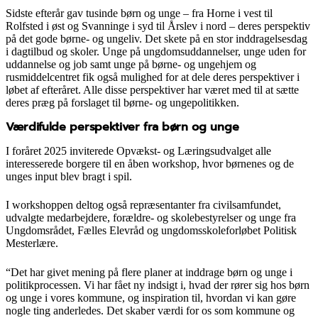
Sidste efterår gav tusinde børn og unge – fra Horne i vest til
Rolfsted i øst og Svanninge i syd til Årslev i nord – deres perspektiv
på det gode børne- og ungeliv. Det skete på en stor inddragelsesdag
i dagtilbud og skoler. Unge på ungdomsuddannelser, unge uden for
uddannelse og job samt unge på børne- og ungehjem og
rusmiddelcentret fik også mulighed for at dele deres perspektiver i
løbet af efteråret. Alle disse perspektiver har været med til at sætte
deres præg på forslaget til børne- og ungepolitikken.
Værdifulde perspektiver fra børn og unge
I foråret 2025 inviterede Opvækst- og Læringsudvalget alle
interesserede borgere til en åben workshop, hvor børnenes og de
unges input blev bragt i spil.
I workshoppen deltog også repræsentanter fra civilsamfundet,
udvalgte medarbejdere, forældre- og skolebestyrelser og unge fra
Ungdomsrådet, Fælles Elevråd og ungdomsskoleforløbet Politisk
Mesterlære.
“Det har givet mening på flere planer at inddrage børn og unge i
politikprocessen. Vi har fået ny indsigt i, hvad der rører sig hos børn
og unge i vores kommune, og inspiration til, hvordan vi kan gøre
nogle ting anderledes. Det skaber værdi for os som kommune og