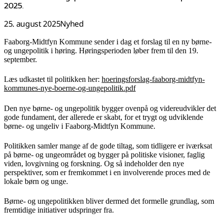
2025.
25. august 2025
Nyhed
Faaborg-Midtfyn Kommune sender i dag et forslag til en ny børne-
og ungepolitik i høring. Høringsperioden løber frem til den 19.
september.
Læs udkastet til politikken her:
hoeringsforslag-faaborg-midtfyn-
kommunes-nye-boerne-og-ungepolitik.pdf
Den nye børne- og ungepolitik bygger ovenpå og videreudvikler det
gode fundament, der allerede er skabt, for et trygt og udviklende
børne- og ungeliv i Faaborg-Midtfyn Kommune.
Politikken samler mange af de gode tiltag, som tidligere er iværksat
på børne- og ungeområdet og bygger på politiske visioner, faglig
viden, lovgivning og forskning. Og så indeholder den nye
perspektiver, som er fremkommet i en involverende proces med de
lokale børn og unge.
Børne- og ungepolitikken bliver dermed det formelle grundlag, som
fremtidige initiativer udspringer fra.