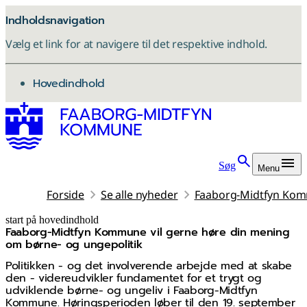
Indholdsnavigation
Vælg et link for at navigere til det respektive indhold.
gå til
Hovedindhold
Søg
Menu
Forside
Se alle nyheder
Faaborg-Midtfyn Komm
start på hovedindhold
Faaborg-Midtfyn Kommune vil gerne høre din mening
senest opdateret 4. november 2025
om børne- og ungepolitik
Politikken - og det involverende arbejde med at skabe
den - videreudvikler fundamentet for et trygt og
udviklende børne- og ungeliv i Faaborg-Midtfyn
Kommune. Høringsperioden løber til den 19. september