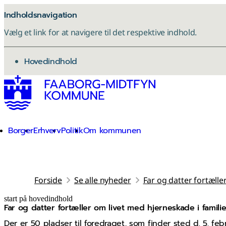
Indholdsnavigation
Vælg et link for at navigere til det respektive indhold.
gå til
Hovedindhold
Borger
Erhverv
Politik
Om kommunen
Forside
Se alle nyheder
Far og datter fortælle
start på hovedindhold
Far og datter fortæller om livet med hjerneskade i famili
senest opdateret 30. oktober 2025
Der er 50 pladser til foredraget, som finder sted d. 5. feb