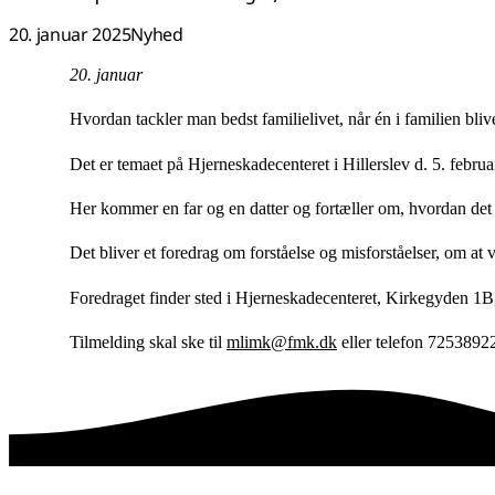
20. januar 2025
Nyhed
20. januar
Hvordan tackler man bedst familielivet, når én i familien bli
Det er temaet på Hjerneskadecenteret i Hillerslev d. 5. febr
Her kommer en far og en datter og fortæller om, hvordan de
Det bliver et foredrag om forståelse og misforståelser, om at
Foredraget finder sted i Hjerneskadecenteret, Kirkegyden 1B
Tilmelding skal ske til
mlimk@fmk.dk
eller telefon 72538922 