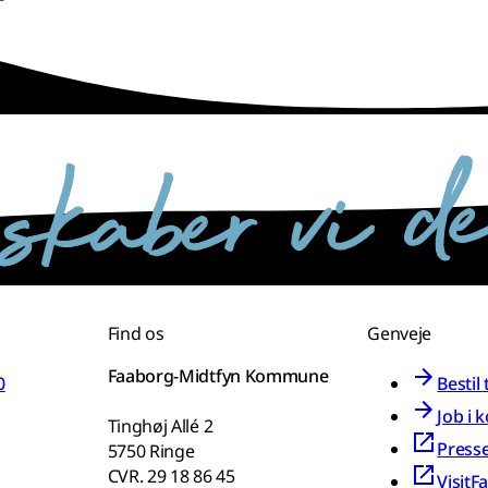
Find os
Genveje
Faaborg-Midtfyn Kommune
0
Bestil
Job i
Tinghøj Allé 2
Press
5750 Ringe
CVR. 29 18 86 45
VisitF