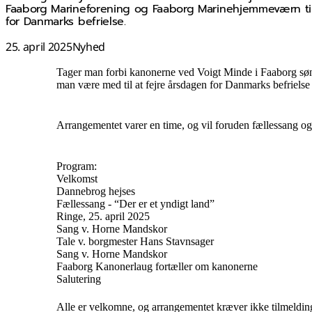
Faaborg Marineforening og Faaborg Marinehjemmeværn til 
for Danmarks befrielse.
25. april 2025
Nyhed
Tager man forbi kanonerne ved Voigt Minde i Faaborg søn
man være med til at fejre årsdagen for Danmarks befriels
Arrangementet varer en time, og vil foruden fællessang o
Program:
Velkomst
Dannebrog hejses
Fællessang - “Der er et yndigt land”
Ringe, 25. april 2025
Sang v. Horne Mandskor
Tale v. borgmester Hans Stavnsager
Sang v. Horne Mandskor
Faaborg Kanonerlaug fortæller om kanonerne
Salutering
Alle er velkomne, og arrangementet kræver ikke tilmeldin