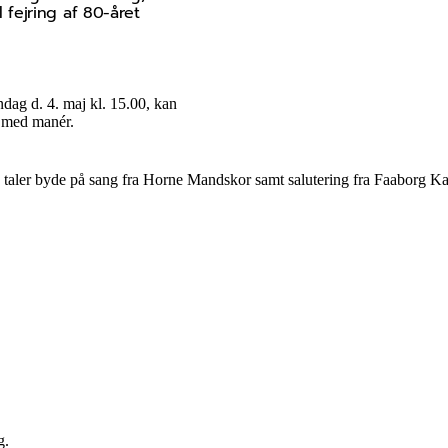
fejring af 80-året
dag d. 4. maj kl. 15.00, kan
e med manér.
g taler byde på sang fra Horne Mandskor samt salutering fra Faaborg K
g.