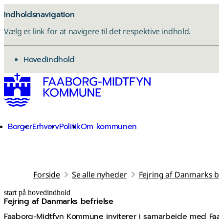
Indholdsnavigation
Vælg et link for at navigere til det respektive indhold.
gå til
Hovedindhold
Borger
Erhverv
Politik
Om kommunen
Forside
Se alle nyheder
Fejring af Danmarks b
start på hovedindhold
Fejring af Danmarks befrielse
senest opdateret 3. november 2025
Faaborg-Midtfyn Kommune inviterer i samarbejde med Fa