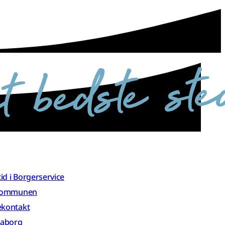
 tid i Borgerservice
 kommunen
ekontakt
aaborg