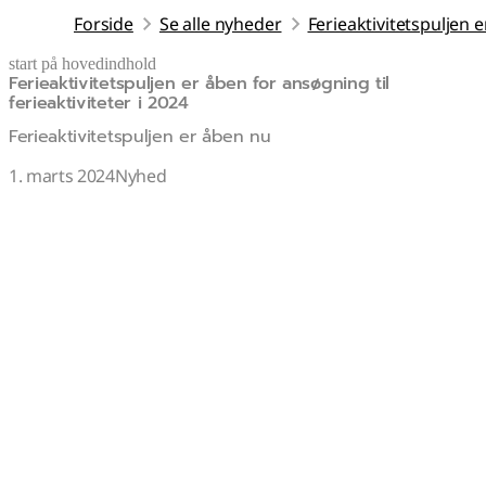
Forside
Se alle nyheder
Ferieaktivitetspuljen e
start på hovedindhold
Ferieaktivitetspuljen er åben for ansøgning til
senest opdateret 10. november 2025
ferieaktiviteter i 2024
Ferieaktivitetspuljen er åben nu
1. marts 2024
Nyhed