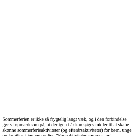
Sommerferien er ikke så frygtelig langt væk, og i den forbindelse
gør vi opmærksom på, at der igen i år kan søges midler til at skabe
skønne sommerferieaktiviteter (og efterårsaktiviteter) for børn, unge
og familier, igennem puljen ”Ferieaktiviteter sommer- og