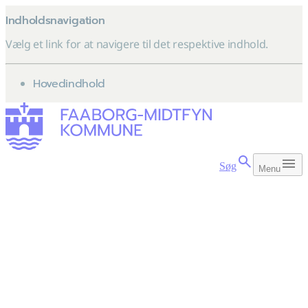
Indholdsnavigation
Vælg et link for at navigere til det respektive indhold.
gå til
Hovedindhold
Søg
Menu